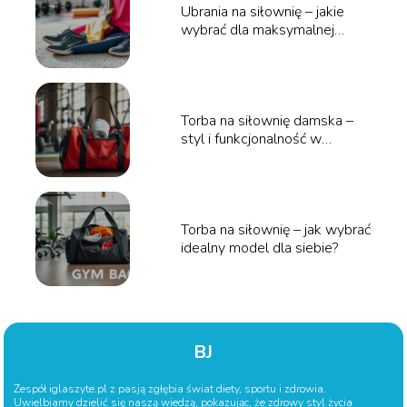
Ubrania na siłownię – jakie
wybrać dla maksymalnej
wygody?
Torba na siłownię damska –
styl i funkcjonalność w
jednym!
Torba na siłownię – jak wybrać
idealny model dla siebie?
BJ
Zespół iglaszyte.pl z pasją zgłębia świat diety, sportu i zdrowia.
Uwielbiamy dzielić się naszą wiedzą, pokazując, że zdrowy styl życia