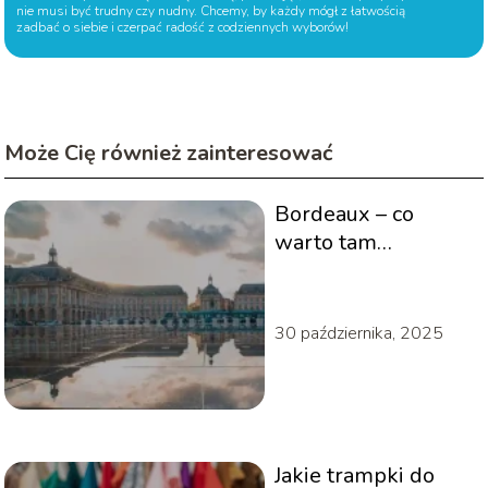
nie musi być trudny czy nudny. Chcemy, by każdy mógł z łatwością
zadbać o siebie i czerpać radość z codziennych wyborów!
Może Cię również zainteresować
Bordeaux – co
warto tam
zobaczyć?
30 października, 2025
Jakie trampki do