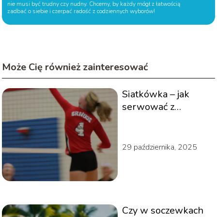
nie musi być trudny czy nudny. Chcemy, by każdy mógł z łatwością
zadbać o siebie i czerpać radość z codziennych wyborów!
Może Cię również zainteresować
Siatkówka – jak
serwować z
wyskoku?
29 października, 2025
Czy w soczewkach