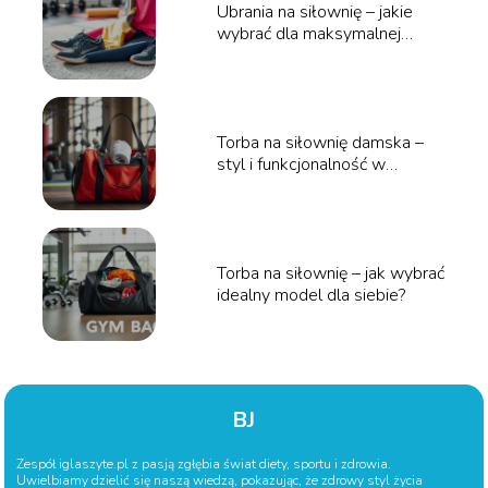
Ubrania na siłownię – jakie
wybrać dla maksymalnej
wygody?
Torba na siłownię damska –
styl i funkcjonalność w
jednym!
Torba na siłownię – jak wybrać
idealny model dla siebie?
BJ
Zespół iglaszyte.pl z pasją zgłębia świat diety, sportu i zdrowia.
Uwielbiamy dzielić się naszą wiedzą, pokazując, że zdrowy styl życia