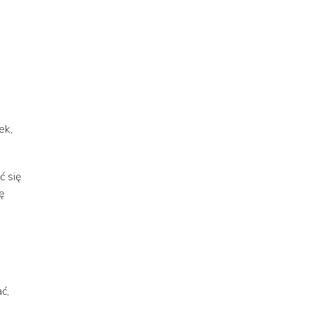
e
ek,
ć się
ę
ć,