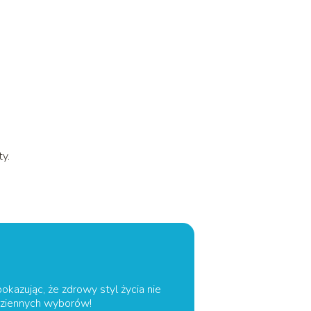
ty.
pokazując, że zdrowy styl życia nie
odziennych wyborów!