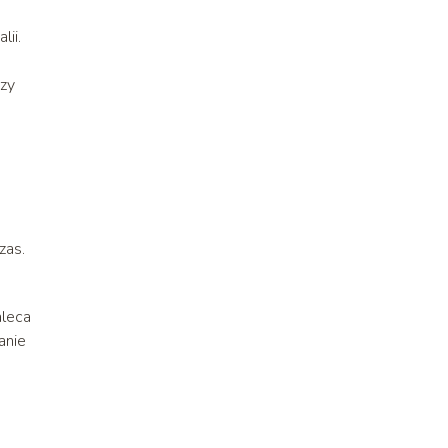
ii.
czy
zas.
aleca
anie