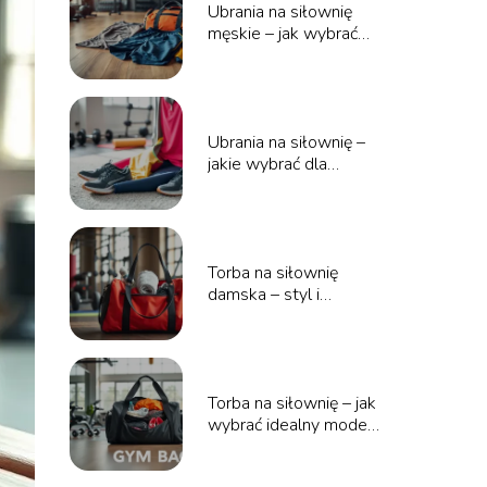
Ubrania na siłownię
męskie – jak wybrać
najlepsze?
Ubrania na siłownię –
jakie wybrać dla
maksymalnej wygody?
Torba na siłownię
damska – styl i
funkcjonalność w
jednym!
Torba na siłownię – jak
wybrać idealny model
dla siebie?