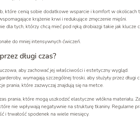
, które cenią sobie dodatkowe wsparcie i komfort w okolicach tal
wspomagające krążenie krwi i redukujące zmęczenie mięśni.
e dla tych, którzy chcą mieć pod ręką drobiazgi takie jak klucze 
konałe do mniej intensywnych ćwiczeń.
przez długi czas?
luczowa, aby zachować jej właściwości i estetyczny wygląd.
arderoby, wymagają szczególnej troski, aby służyły przez długi c
e prania, które zazwyczaj znajdują się na metce.
as prania, które mogą uszkodzić elastyczne włókna materiału. Z
tóre nie wpływają negatywnie na strukturę tkaniny. Regularne pr
ć i trwałość spodenek na wiele miesięcy.