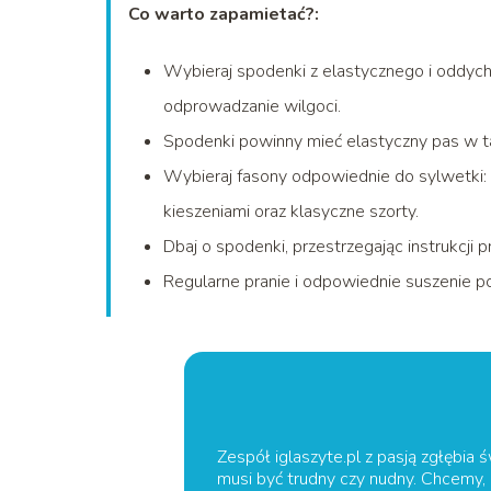
Co warto zapamietać?:
Wybieraj spodenki z elastycznego i oddycha
odprowadzanie wilgoci.
Spodenki powinny mieć elastyczny pas w tal
Wybieraj fasony odpowiednie do sylwetki:
kieszeniami oraz klasyczne szorty.
Dbaj o spodenki, przestrzegając instrukcji p
Regularne pranie i odpowiednie suszenie 
Zespół iglaszyte.pl z pasją zgłębia ś
musi być trudny czy nudny. Chcemy,