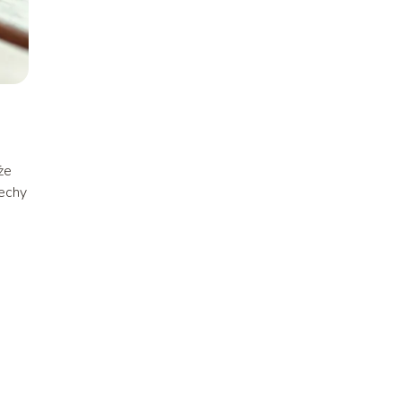
że
cechy