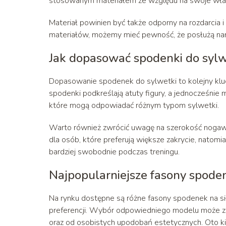
stosowanym materiałem ze względu na swoje właś
Materiał powinien być także odporny na rozdarcia 
materiałów, możemy mieć pewność, że posłużą nam
Jak dopasować spodenki do sylw
Dopasowanie spodenek do sylwetki to kolejny kl
spodenki podkreślają atuty figury, a jednocześnie 
które mogą odpowiadać różnym typom sylwetki.
Warto również zwrócić uwagę na szerokość nogawe
dla osób, które preferują większe zakrycie, natomi
bardziej swobodnie podczas treningu.
Najpopularniejsze fasony spode
Na rynku dostępne są różne fasony spodenek na si
preferencji. Wybór odpowiedniego modelu może za
oraz od osobistych upodobań estetycznych. Oto ki