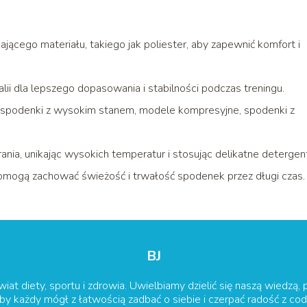
jącego materiału, takiego jak poliester, aby zapewnić komfort i
ii dla lepszego dopasowania i stabilności podczas treningu.
 spodenki z wysokim stanem, modele kompresyjne, spodenki z
rania, unikając wysokich temperatur i stosując delikatne detergen
pomogą zachować świeżość i trwałość spodenek przez długi czas.
BJ
wiat diety, sportu i zdrowia. Uwielbiamy dzielić się naszą wiedzą, 
 by każdy mógł z łatwością zadbać o siebie i czerpać radość z c