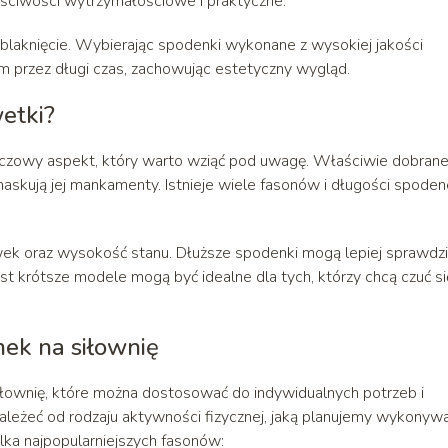
ciwości wytrzymałościowe i praktyczne.
i blaknięcie. Wybierając spodenki wykonane z wysokiej jakości
 przez długi czas, zachowując estetyczny wygląd.
etki?
uczowy aspekt, który warto wziąć pod uwagę. Właściwie dobran
maskują jej mankamenty. Istnieje wiele fasonów i długości spoden
k oraz wysokość stanu. Dłuższe spodenki mogą lepiej sprawdzi
ast krótsze modele mogą być idealne dla tych, którzy chcą czuć si
nek na siłownię
łownię, które można dostosować do indywidualnych potrzeb i
leżeć od rodzaju aktywności fizycznej, jaką planujemy wykonywa
lka najpopularniejszych fasonów: