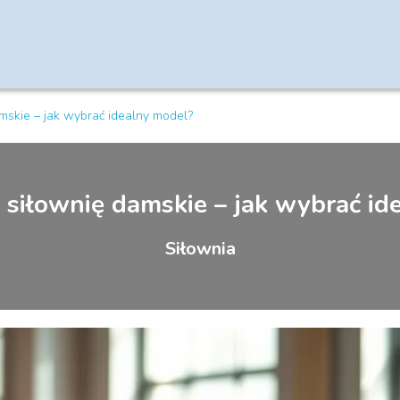
mskie – jak wybrać idealny model?
 siłownię damskie – jak wybrać id
Siłownia