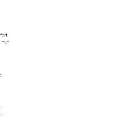
fort
n być
e
k
ej
et