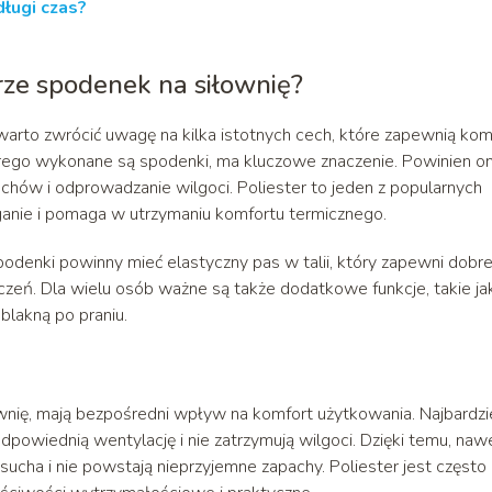
długi czas?
ze spodenek na siłownię?
arto zwrócić uwagę na kilka istotnych cech, które zapewnią kom
tórego wykonane są spodenki, ma kluczowe znaczenie. Powinien o
chów i odprowadzanie wilgoci. Poliester to jeden z popularnych
ganie i pomaga w utrzymaniu komfortu termicznego.
denki powinny mieć elastyczny pas w talii, który zapewni dobr
czeń. Dla wielu osób ważne są także dodatkowe funkcje, takie ja
 blakną po praniu.
wnię, mają bezpośredni wpływ na komfort użytkowania. Najbardzi
dpowiednią wentylację i nie zatrzymują wilgoci. Dzięki temu, naw
ucha i nie powstają nieprzyjemne zapachy. Poliester jest często