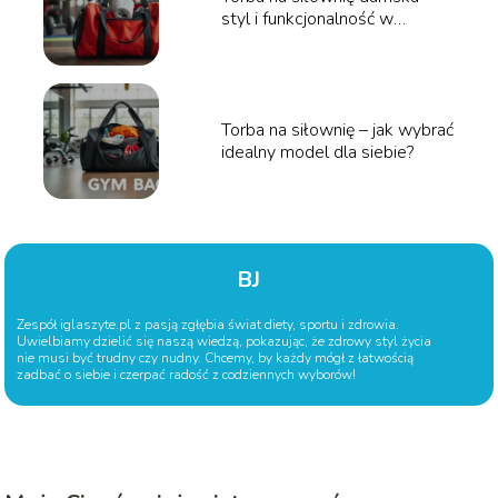
styl i funkcjonalność w
jednym!
Torba na siłownię – jak wybrać
idealny model dla siebie?
BJ
Zespół iglaszyte.pl z pasją zgłębia świat diety, sportu i zdrowia.
Uwielbiamy dzielić się naszą wiedzą, pokazując, że zdrowy styl życia
nie musi być trudny czy nudny. Chcemy, by każdy mógł z łatwością
zadbać o siebie i czerpać radość z codziennych wyborów!