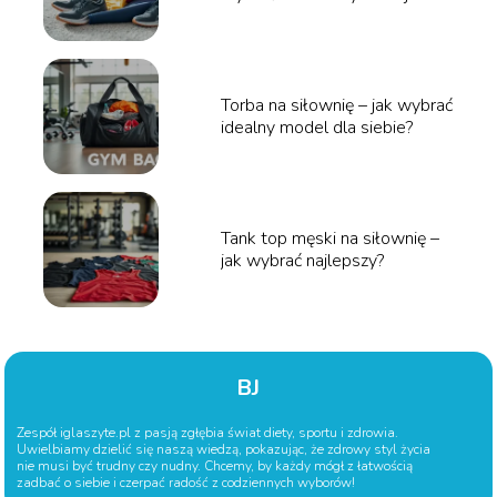
wygody?
Torba na siłownię – jak wybrać
idealny model dla siebie?
Tank top męski na siłownię –
jak wybrać najlepszy?
BJ
Zespół iglaszyte.pl z pasją zgłębia świat diety, sportu i zdrowia.
Uwielbiamy dzielić się naszą wiedzą, pokazując, że zdrowy styl życia
nie musi być trudny czy nudny. Chcemy, by każdy mógł z łatwością
zadbać o siebie i czerpać radość z codziennych wyborów!