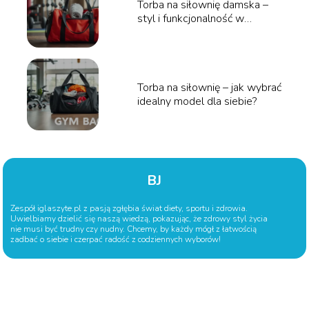
Torba na siłownię damska –
styl i funkcjonalność w
jednym!
Torba na siłownię – jak wybrać
idealny model dla siebie?
BJ
Zespół iglaszyte.pl z pasją zgłębia świat diety, sportu i zdrowia.
Uwielbiamy dzielić się naszą wiedzą, pokazując, że zdrowy styl życia
nie musi być trudny czy nudny. Chcemy, by każdy mógł z łatwością
zadbać o siebie i czerpać radość z codziennych wyborów!