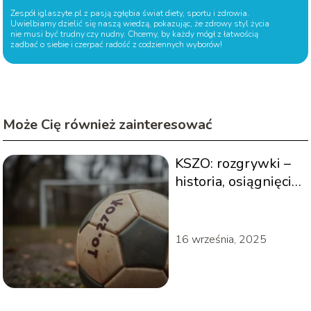
Zespół iglaszyte.pl z pasją zgłębia świat diety, sportu i zdrowia.
Uwielbiamy dzielić się naszą wiedzą, pokazując, że zdrowy styl życia
nie musi być trudny czy nudny. Chcemy, by każdy mógł z łatwością
zadbać o siebie i czerpać radość z codziennych wyborów!
Może Cię również zainteresować
KSZO: rozgrywki –
historia, osiągnięcia
i statystyki klubu
16 września, 2025