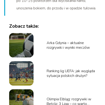
po 10-15 powtórzeń dla wyciskania hantli,
unoszenia bokiem, do przodu i w opadzie tułowia.
Zobacz także:
Arka Gdynia – aktualne
rozgrywki i wyniki meczów
Ranking lig UEFA: jak wygląda
sytuacja polskich drużyn?
Olimpia Elbląg: rozgrywki w
Betclic 3 Liga – co warto