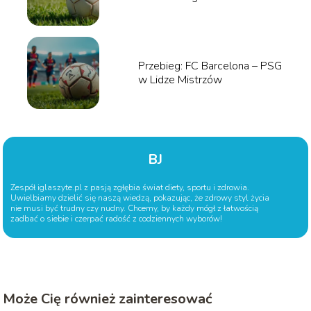
wiedzieć?
Przebieg: FC Barcelona – PSG
w Lidze Mistrzów
BJ
Zespół iglaszyte.pl z pasją zgłębia świat diety, sportu i zdrowia.
Uwielbiamy dzielić się naszą wiedzą, pokazując, że zdrowy styl życia
nie musi być trudny czy nudny. Chcemy, by każdy mógł z łatwością
zadbać o siebie i czerpać radość z codziennych wyborów!
Może Cię również zainteresować