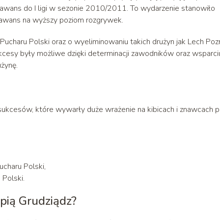
ł awans do I ligi w sezonie 2010/2011. To wydarzenie stanowiło
i awans na wyższy poziom rozgrywek.
ucharu Polski oraz o wyeliminowaniu takich drużyn jak Lech Poz
esy były możliwe dzięki determinacji zawodników oraz wsparci
użynę.
sukcesów, które wywarły duże wrażenie na kibicach i znawcach pi
charu Polski,
Polski.
pią Grudziądz?