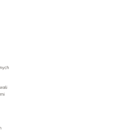
onych
wali
ymi
m