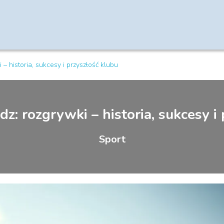
 – historia, sukcesy i przyszłość klubu
z: rozgrywki – historia, sukcesy i
Sport