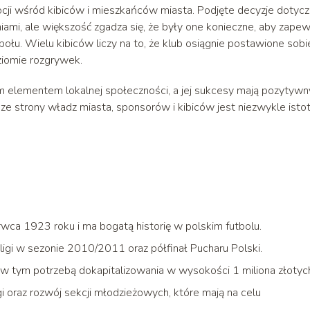
ocji wśród kibiców i mieszkańców miasta. Podjęte decyzje dotyc
niami, ale większość zgadza się, że były one konieczne, aby zapew
połu. Wielu kibiców liczy na to, że klub osiągnie postawione sobi
ziomie rozgrywek.
m elementem lokalnej społeczności, a jej sukcesy mają pozytywn
ze strony władz miasta, sponsorów i kibiców jest niezwykle isto
rwca 1923 roku i ma bogatą historię w polskim futbolu.
 ligi w sezonie 2010/2011 oraz półfinał Pucharu Polski.
w tym potrzebą dokapitalizowania w wysokości 1 miliona złotyc
gi oraz rozwój sekcji młodzieżowych, które mają na celu