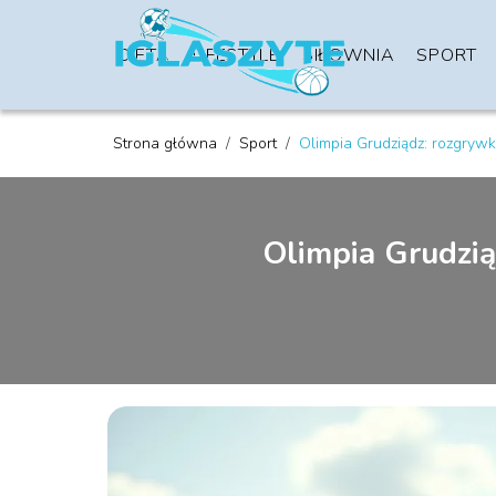
DIETA
LIFESTYLE
SIŁOWNIA
SPORT
Strona główna
/
Sport
/
Olimpia Grudziądz: rozgrywki
Olimpia Grudziąd