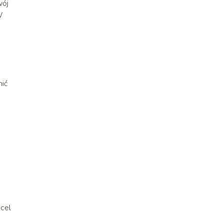
wój
W
nić
 cel