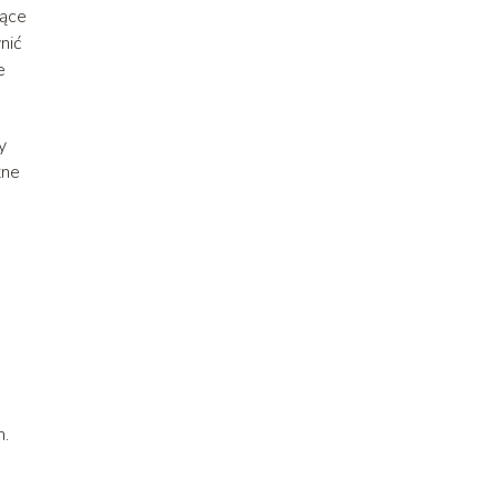
zące
nić
e
y
tne
h.