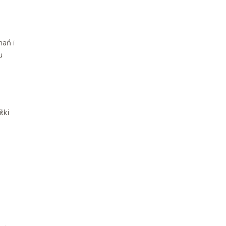
nań i
u
łki