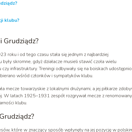
udziądz?
ji klubu?
ii Grudziądz?
3 roku i od tego czasu stała się jednym z najbardziej
 były skromne, gdyż działacze musieli stawić czoła wielu
 czy infrastruktury. Treningi odbywały się na boiskach udostępni
e zbierano wśród członków i sympatyków klubu.
ła mecze towarzyskie z lokalnymi drużynami, a jej piłkarze zdoby
zwój. W latach 1925–1931 zespół rozgrywał mecze z renomowan
arności klubu.
 Grudziądz?
sów, które w znaczący sposób wpłynęły na jej pozycję w polski