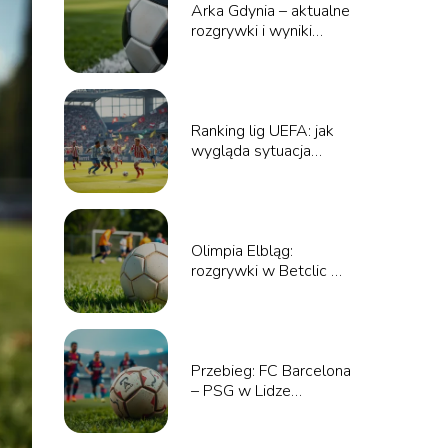
Arka Gdynia – aktualne
rozgrywki i wyniki
meczów
Ranking lig UEFA: jak
wygląda sytuacja
polskich drużyn?
Olimpia Elbląg:
rozgrywki w Betclic 3
Liga – co warto
wiedzieć?
Przebieg: FC Barcelona
– PSG w Lidze
Mistrzów