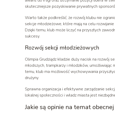
awans do II ligi oraz utrzymanie pozycji lidera w swo
skuteczniejsze pozyskiwanie prywatnych sponsoró
Warto także podkreślić, że rozwój klubu nie ograni
sekcje młodzieżowe, które mają na celu rozwijani
Dzięki temu, klub może liczyć na przyszłych zawodn
sukcesy.
Rozwój sekcji młodzieżowych
Olimpia Grudziądz kładzie duży nacisk na rozwój se
młodszych, trampkarzy i młodzików, umożliwiając m
temu, klub ma możliwość wychowywania przyszłych g
drużyny.
Sprawna organizacja i efektywne zarządzanie sekc
lokalnej społeczności i władz miasta jest niezbędn
Jakie są opinie na temat obecnej