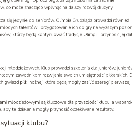
jej grupie III ligi. Oprócz tego, zarząd klubu ma za zadanie
w, co może znacząco wpłynąć na dalszy rozwój drużyny.
cza się jedynie do seniorów. Olimpia Grudziądz prowadzi również
e młodych talentów i przygotowanie ich do gry na wyższym poziom
ików, którzy będą kontynuować tradycje Olimpii i przynosić jej da
kcji młodzieżowych. Klub prowadzi szkolenia dla juniorów, junior
łodym zawodnikom rozwijanie swoich umiejętności piłkarskich. D
wiazd piłki nożnej, które będą mogły zasilić szeregi pierwszej
jami młodzieżowymi są kluczowe dla przyszłości klubu, a wsparci
e, aby te działania mogły przynosić oczekiwane rezultaty.
 sytuacji klubu?