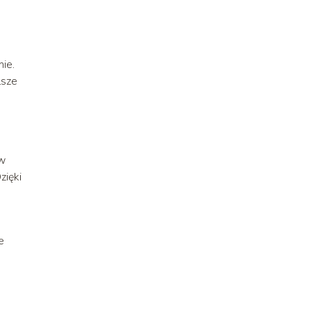
ie.
lsze
ów
zięki
e