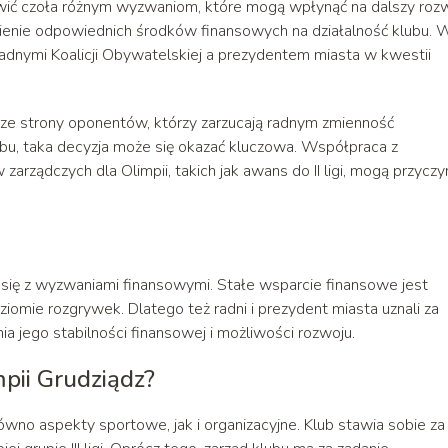
wić czoła różnym wyzwaniom, które mogą wpłynąć na dalszy roz
enie odpowiednich środków finansowych na działalność klubu. 
dnymi Koalicji Obywatelskiej a prezydentem miasta w kwestii
 ze strony oponentów, którzy zarzucają radnym zmienność
ubu, taka decyzja może się okazać kluczowa. Współpraca z
rządczych dla Olimpii, takich jak awans do II ligi, mogą przyczy
 się z wyzwaniami finansowymi. Stałe wsparcie finansowe jest
omie rozgrywek. Dlatego też radni i prezydent miasta uznali za
a jego stabilności finansowej i możliwości rozwoju.
mpii Grudziądz?
ówno aspekty sportowe, jak i organizacyjne. Klub stawia sobie za