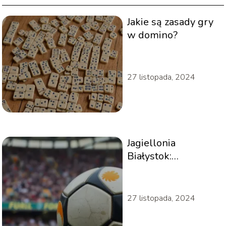
Jakie są zasady gry
w domino?
27 listopada, 2024
Jagiellonia
Białystok:
rozgrywki i
statystyki w PKO
BP Ekstraklasie
27 listopada, 2024