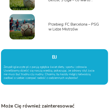
Betclic 3 Liga – co warto
wiedzieć?
Przebieg: FC Barcelona – PSG
w Lidze Mistrzów
BJ
Zespół iglaszyte.pl z pasją zgłębia świat diety, sportu i zdrowia.
Uwielbiamy dzielić się naszą wiedzą, pokazując, że zdrowy styl życia
nie musi być trudny czy nudny. Chcemy, by każdy mógł z łatwością
zadbać o siebie i czerpać radość z codziennych wyborów!
Może Cię również zainteresować