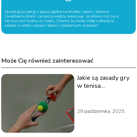
Zespół iglaszyte.pl z pasją zgłębia świat diety, sportu i zdrowia.
Uwielbiamy dzielić się naszą wiedzą, pokazując, że zdrowy styl życia
nie musi być trudny czy nudny. Chcemy, by każdy mógł z łatwością
zadbać o siebie i czerpać radość z codziennych wyborów!
Może Cię również zainteresować
Jakie są zasady gry
w tenisa
stołowego?
29 października, 2025