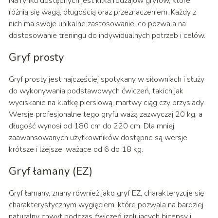
Na rynku dostępnych jest kilka rodzajów gryfów, które
różnią się wagą, długością oraz przeznaczeniem. Każdy z
nich ma swoje unikalne zastosowanie, co pozwala na
dostosowanie treningu do indywidualnych potrzeb i celów.
Gryf prosty
Gryf prosty jest najczęściej spotykany w siłowniach i służy
do wykonywania podstawowych ćwiczeń, takich jak
wyciskanie na klatkę piersiową, martwy ciąg czy przysiady.
Wersje profesjonalne tego gryfu ważą zazwyczaj 20 kg, a
długość wynosi od 180 cm do 220 cm. Dla mniej
zaawansowanych użytkowników dostępne są wersje
krótsze i lżejsze, ważące od 6 do 18 kg.
Gryf łamany (EZ)
Gryf łamany, znany również jako gryf EZ, charakteryzuje się
charakterystycznym wygięciem, które pozwala na bardziej
naturalny chwyt podczas ćwiczeń izolujących bicepsy i