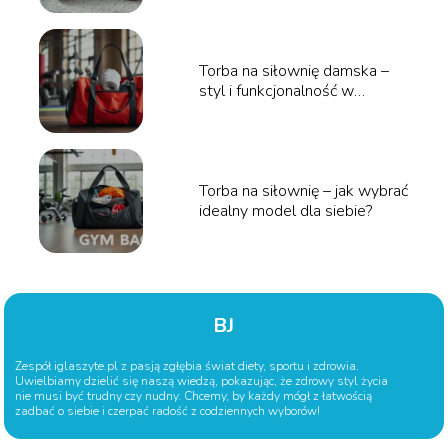
Torba na siłownię damska –
styl i funkcjonalność w
jednym!
Torba na siłownię – jak wybrać
idealny model dla siebie?
BJ
Zespół iglaszyte.pl z pasją zgłębia świat diety, sportu i zdrowia.
Uwielbiamy dzielić się naszą wiedzą, pokazując, że zdrowy styl życia
nie musi być trudny czy nudny. Chcemy, by każdy mógł z łatwością
zadbać o siebie i czerpać radość z codziennych wyborów!