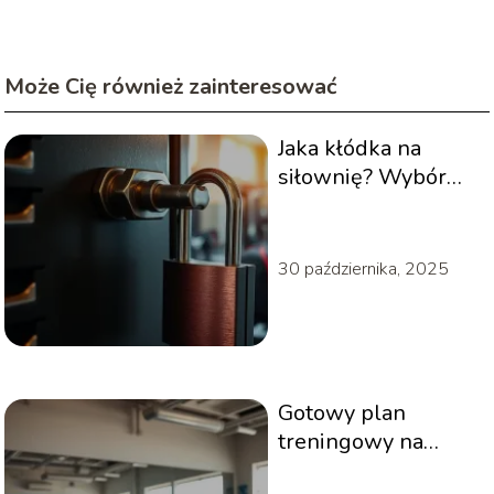
Może Cię również zainteresować
Jaka kłódka na
siłownię? Wybór
idealnej kłódki do
zabezpieczenia
szafki
30 października, 2025
Gotowy plan
treningowy na
siłownię – jak go