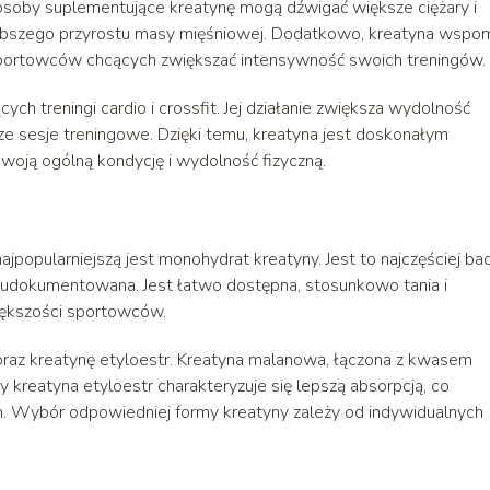
osoby suplementujące kreatynę mogą dźwigać większe ciężary i
ybszego przyrostu masy mięśniowej. Dodatkowo, kreatyna wspo
a sportowców chcących zwiększać intensywność swoich treningów.
ych treningi cardio i crossfit. Jej działanie zwiększa wydolność
ze sesje treningowe. Dzięki temu, kreatyna jest doskonałym
woją ogólną kondycję i wydolność fizyczną.
jpopularniejszą jest monohydrat kreatyny. Jest to najczęściej ba
e udokumentowana. Jest łatwo dostępna, stosunkowo tania i
iększości sportowców.
oraz kreatynę etyloestr. Kreatyna malanowa, łączona z kwasem
kreatyna etyloestr charakteryzuje się lepszą absorpcją, co
. Wybór odpowiedniej formy kreatyny zależy od indywidualnych