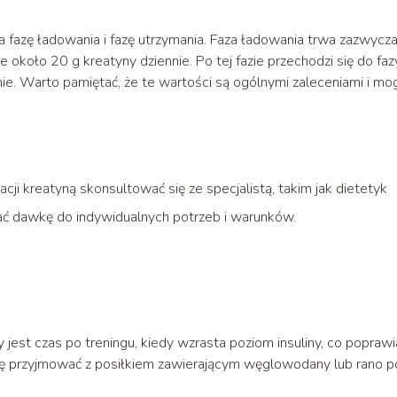
 fazę ładowania i fazę utrzymania. Faza ładowania trwa zazwycza
 około 20 g kreatyny dziennie. Po tej fazie przechodzi się do faz
ie. Warto pamiętać, że te wartości są ogólnymi zaleceniami i mo
ji kreatyną skonsultować się ze specjalistą, takim jak dietetyk
ać dawkę do indywidualnych potrzeb i warunków.
t czas po treningu, kiedy wzrasta poziom insuliny, co poprawia
 się przyjmować z posiłkiem zawierającym węglowodany lub rano p