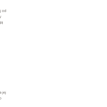
j od
y
gą
 jej
o