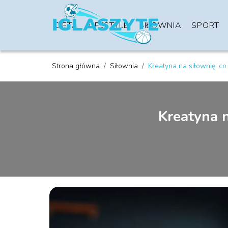
DIETA
LIFESTYLE
SIŁOWNIA
SPORT
Strona główna
/
Siłownia
/
Kreatyna na siłownię: co 
Kreatyna n