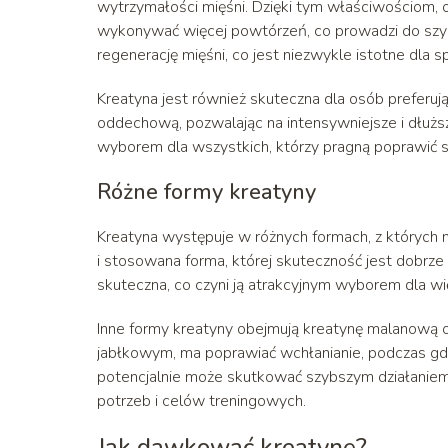
wytrzymałości mięśni. Dzięki tym właściwościom, 
wykonywać więcej powtórzeń, co prowadzi do sz
regenerację mięśni, co jest niezwykle istotne dl
Kreatyna jest również skuteczna dla osób preferując
oddechową, pozwalając na intensywniejsze i dłużs
wyborem dla wszystkich, którzy pragną poprawić s
Różne formy kreatyny
Kreatyna występuje w różnych formach, z których na
i stosowana forma, której skuteczność jest dobrz
skuteczna, co czyni ją atrakcyjnym wyborem dla w
Inne formy kreatyny obejmują kreatynę malanową 
jabłkowym, ma poprawiać wchłanianie, podczas gdy 
potencjalnie może skutkować szybszym działaniem
potrzeb i celów treningowych.
Jak dawkować kreatynę?