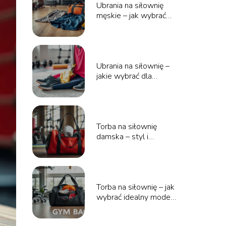
Ubrania na siłownię
męskie – jak wybrać
najlepsze?
Ubrania na siłownię –
jakie wybrać dla
maksymalnej wygody?
Torba na siłownię
damska – styl i
funkcjonalność w
jednym!
Torba na siłownię – jak
wybrać idealny model
dla siebie?