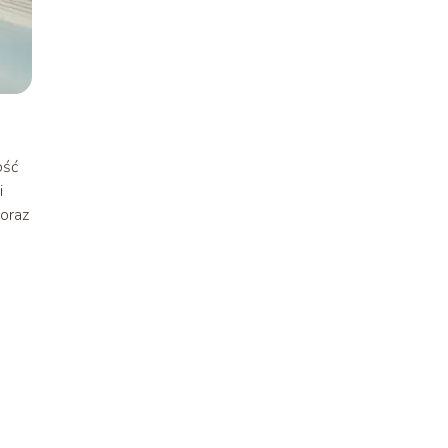
ość
i
 oraz