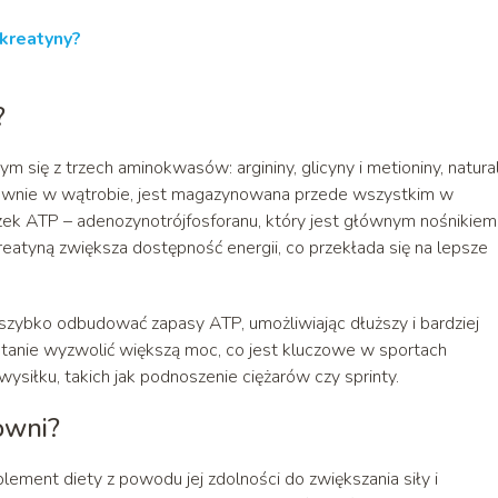
 kreatyny?
?
się z trzech aminokwasów: argininy, glicyny i metioniny, natura
ównie w wątrobie, jest magazynowana przede wszystkim w
czek ATP – adenozynotrójfosforanu, który jest głównym nośnikiem
reatyną zwiększa dostępność energii, co przekłada się na lepsze
zybko odbudować zapasy ATP, umożliwiając dłuższy i bardziej
 stanie wyzwolić większą moc, co jest kluczowe w sportach
siłku, takich jak podnoszenie ciężarów czy sprinty.
łowni?
ement diety z powodu jej zdolności do zwiększania siły i