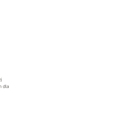
j
m dla