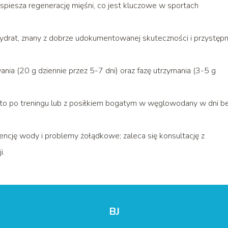
yspiesza regenerację mięśni, co jest kluczowe w sportach
ydrat, znany z dobrze udokumentowanej skuteczności i przystępn
ia (20 g dziennie przez 5-7 dni) oraz fazę utrzymania (3-5 g
to po treningu lub z posiłkiem bogatym w węglowodany w dni b
encję wody i problemy żołądkowe; zaleca się konsultację z
i.
BJ