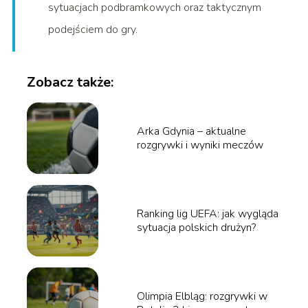
sytuacjach podbramkowych oraz taktycznym
podejściem do gry.
Zobacz także:
Arka Gdynia – aktualne
rozgrywki i wyniki meczów
Ranking lig UEFA: jak wygląda
sytuacja polskich drużyn?
Olimpia Elbląg: rozgrywki w