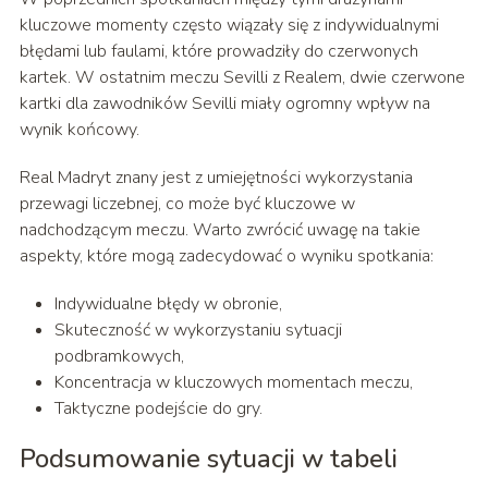
kluczowe momenty często wiązały się z indywidualnymi
błędami lub faulami, które prowadziły do czerwonych
kartek. W ostatnim meczu Sevilli z Realem, dwie czerwone
kartki dla zawodników Sevilli miały ogromny wpływ na
wynik końcowy.
Real Madryt znany jest z umiejętności wykorzystania
przewagi liczebnej, co może być kluczowe w
nadchodzącym meczu. Warto zwrócić uwagę na takie
aspekty, które mogą zadecydować o wyniku spotkania:
Indywidualne błędy w obronie,
Skuteczność w wykorzystaniu sytuacji
podbramkowych,
Koncentracja w kluczowych momentach meczu,
Taktyczne podejście do gry.
Podsumowanie sytuacji w tabeli