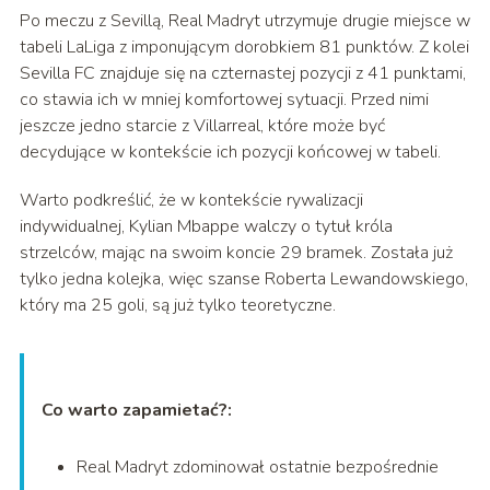
Po meczu z Sevillą, Real Madryt utrzymuje drugie miejsce w
tabeli LaLiga z imponującym dorobkiem 81 punktów. Z kolei
Sevilla FC znajduje się na czternastej pozycji z 41 punktami,
co stawia ich w mniej komfortowej sytuacji. Przed nimi
jeszcze jedno starcie z Villarreal, które może być
decydujące w kontekście ich pozycji końcowej w tabeli.
Warto podkreślić, że w kontekście rywalizacji
indywidualnej, Kylian Mbappe walczy o tytuł króla
strzelców, mając na swoim koncie 29 bramek. Została już
tylko jedna kolejka, więc szanse Roberta Lewandowskiego,
który ma 25 goli, są już tylko teoretyczne.
Co warto zapamietać?:
Real Madryt zdominował ostatnie bezpośrednie