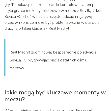
gry. To pokazuje ich zdolność do kontrolowania tempa i
stylu gry, co może być kluczowe w meczu z Sevillą. Z kolei
Sevilla FC, choć waleczna, często oddaje inicjatywę
przeciwnikom, co może być problematyczne w starciu z
drużyną o takiej klasie jak Real Madryt.
Real Madryt zdominował bezpośrednie pojedynki z
Sevillą FC, wygrywając pięć z ostatnich ośmiu
meczów.
Jakie mogą być kluczowe momenty w
meczu?
W poprzednich spotkaniach między tymi drużynami