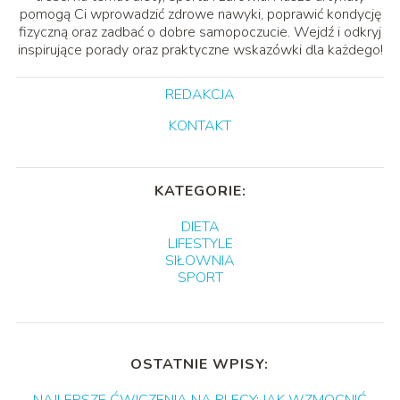
pomogą Ci wprowadzić zdrowe nawyki, poprawić kondycję
fizyczną oraz zadbać o dobre samopoczucie. Wejdź i odkryj
inspirujące porady oraz praktyczne wskazówki dla każdego!
REDAKCJA
KONTAKT
KATEGORIE:
DIETA
LIFESTYLE
SIŁOWNIA
SPORT
OSTATNIE WPISY:
NAJLEPSZE ĆWICZENIA NA PLECY: JAK WZMOCNIĆ