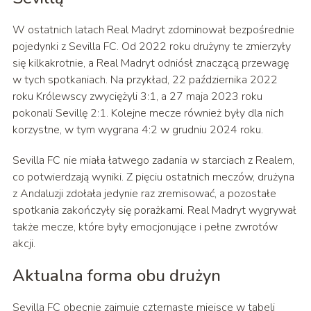
W ostatnich latach Real Madryt zdominował bezpośrednie
pojedynki z Sevilla FC. Od 2022 roku drużyny te zmierzyły
się kilkakrotnie, a Real Madryt odniósł znaczącą przewagę
w tych spotkaniach. Na przykład, 22 października 2022
roku Królewscy zwyciężyli 3:1, a 27 maja 2023 roku
pokonali Sevillę 2:1. Kolejne mecze również były dla nich
korzystne, w tym wygrana 4:2 w grudniu 2024 roku.
Sevilla FC nie miała łatwego zadania w starciach z Realem,
co potwierdzają wyniki. Z pięciu ostatnich meczów, drużyna
z Andaluzji zdołała jedynie raz zremisować, a pozostałe
spotkania zakończyły się porażkami. Real Madryt wygrywał
także mecze, które były emocjonujące i pełne zwrotów
akcji.
Aktualna forma obu drużyn
Sevilla FC obecnie zajmuje czternaste miejsce w tabeli