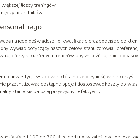
e większej liczby treningów.
 między uczestników.
personalnego
agę na jego doświadczenie, kwalifikacje oraz podejście do klien
dny wywiad dotyczący naszych celów, stanu zdrowia i preferencji
ównać oferty kilku różnych trenerów, aby znaleźć najlepiej dopas
 to inwestycja w zdrowie, która może przynieść wiele korzyści.
dnie przeanalizować dostępne opcje i dostosować koszty do wła
alny stanie się bardziej przystępny i efektywny.
hają się od 100 do 300 zł za godzinę, w zależności od lokalizac