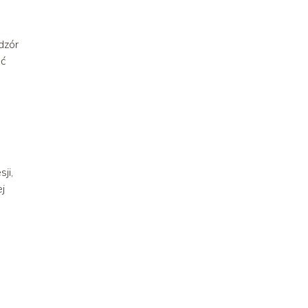
dzór
ać
o
ji,
ej