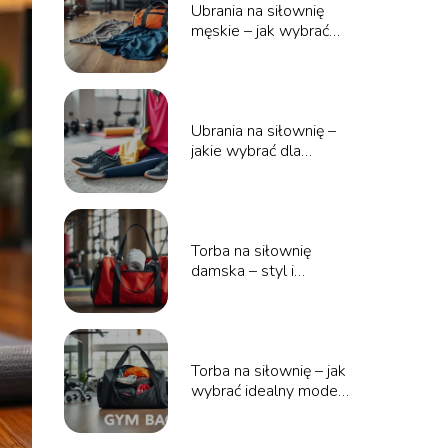
Ubrania na siłownię
męskie – jak wybrać
najlepsze?
Ubrania na siłownię –
jakie wybrać dla
maksymalnej wygody?
Torba na siłownię
damska – styl i
funkcjonalność w
jednym!
Torba na siłownię – jak
wybrać idealny model
dla siebie?