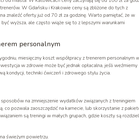
ci od miasta. W Katowicach ceny zaczynają się od 100 zł za godz
renerów. W Gdańsku i Krakowie ceny są zbliżone do tych z
 znaleźć oferty już od 70 zł za godzinę. Warto pamiętać, że w
 być wyższa, ale często wiąże się to z lepszymi warunkami
enerem personalnym
tygodniu, miesięczny koszt współpracy z trenerem personalnym 
nwestycja w zdrowie może być jednak opłacalna, jeśli weźmiemy
kondycji, techniki ćwiczeń i zdrowego stylu życia.
ka sposobów na zmniejszenie wydatków związanych z treningiem
, co pozwala zaoszczędzić na karnecie, lub skorzystanie z pakie
ozwiązaniem są treningi w małych grupach, gdzie koszty są rozdzie
 na świeżym powietrzu.