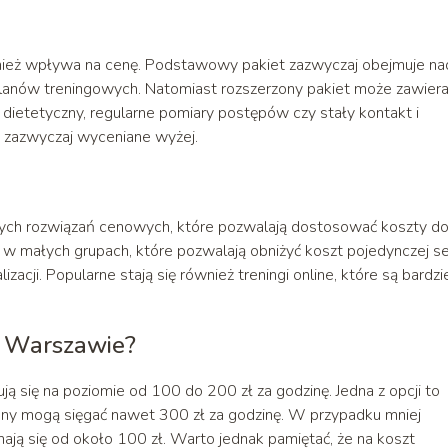
ównież wpływa na cenę. Podstawowy pakiet zazwyczaj obejmuje na
lanów treningowych. Natomiast rozszerzony pakiet może zawier
 dietetyczny, regularne pomiary postępów czy stały kontakt i
ą zazwyczaj wyceniane wyżej.
nych rozwiązań cenowych, które pozwalają dostosować koszty d
 w małych grupach, które pozwalają obniżyć koszt pojedynczej ses
cji. Popularne stają się również treningi online, które są bardzi
 w Warszawie?
 się na poziomie od 100 do 200 zł za godzinę. Jedna z opcji to
eny mogą sięgać nawet 300 zł za godzinę. W przypadku mniej
ynają się od około 100 zł. Warto jednak pamiętać, że na koszt