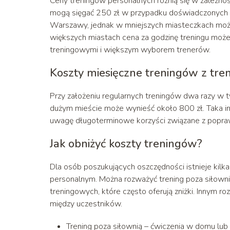
Ceny treningów personalnych różnią się w zależnoś
mogą sięgać 250 zł w przypadku doświadczonych t
Warszawy, jednak w mniejszych miasteczkach można
większych miastach cena za godzinę treningu może
treningowymi i większym wyborem trenerów.
Koszty miesięczne treningów z tr
Przy założeniu regularnych treningów dwa razy w 
dużym mieście może wynieść około 800 zł. Taka i
uwagę długoterminowe korzyści związane z poprawą 
Jak obniżyć koszty treningów?
Dla osób poszukujących oszczędności istnieje kil
personalnym. Można rozważyć trening poza siłownią
treningowych, które często oferują zniżki. Innym r
między uczestników.
Trening poza siłownią – ćwiczenia w domu lub