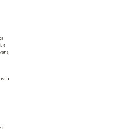
ta.
, a
owaną
snych
ji