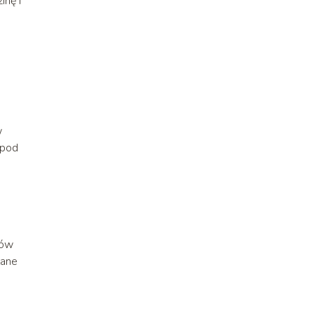
inę i
w
 pod
tów
lane