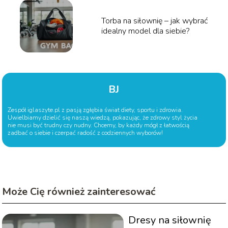
Torba na siłownię – jak wybrać
idealny model dla siebie?
BJ
Zespół iglaszyte.pl z pasją zgłębia świat diety, sportu i zdrowia.
Uwielbiamy dzielić się naszą wiedzą, pokazując, że zdrowy styl życia
nie musi być trudny czy nudny. Chcemy, by każdy mógł z łatwością
zadbać o siebie i czerpać radość z codziennych wyborów!
Może Cię również zainteresować
Dresy na siłownię