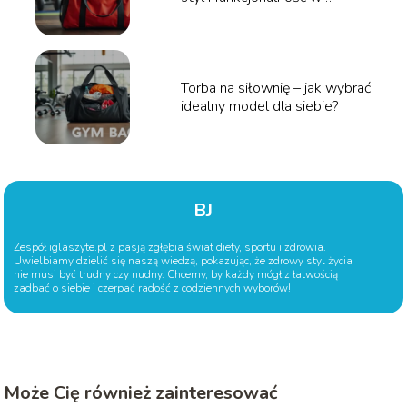
jednym!
Torba na siłownię – jak wybrać
idealny model dla siebie?
BJ
Zespół iglaszyte.pl z pasją zgłębia świat diety, sportu i zdrowia.
Uwielbiamy dzielić się naszą wiedzą, pokazując, że zdrowy styl życia
nie musi być trudny czy nudny. Chcemy, by każdy mógł z łatwością
zadbać o siebie i czerpać radość z codziennych wyborów!
Może Cię również zainteresować