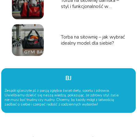
Torba na siłownię damska –
styl i funkcjonalność w
jednym!
Torba na siłownię – jak wybrać
idealny model dla siebie?
BJ
Zespół iglaszyte.pl z pasją zgłębia świat diety, sportu i zdrowia.
Uwielbiamy dzielić się naszą wiedzą, pokazując, że zdrowy styl życia
nie musi być trudny czy nudny. Chcemy, by każdy mógł z łatwością
zadbać o siebie i czerpać radość z codziennych wyborów!