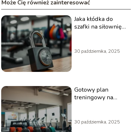
Może Cię również zainteresować
Jaka kłódka do
szafki na siłownię
będzie najlepsza?
30 października, 2025
Gotowy plan
treningowy na
siłownię – jak go
skutecznie
wykorzystać?
30 października, 2025