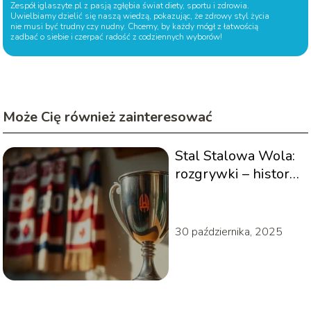
Zespół iglaszyte.pl z pasją zgłębia świat diety, sportu i zdrowia.
Uwielbiamy dzielić się naszą wiedzą, pokazując, że zdrowy styl życia
nie musi być trudny czy nudny. Chcemy, by każdy mógł z łatwością
zadbać o siebie i czerpać radość z codziennych wyborów!
Może Cię również zainteresować
Stal Stalowa Wola:
rozgrywki – historia
i osiągnięcia klubu
30 października, 2025