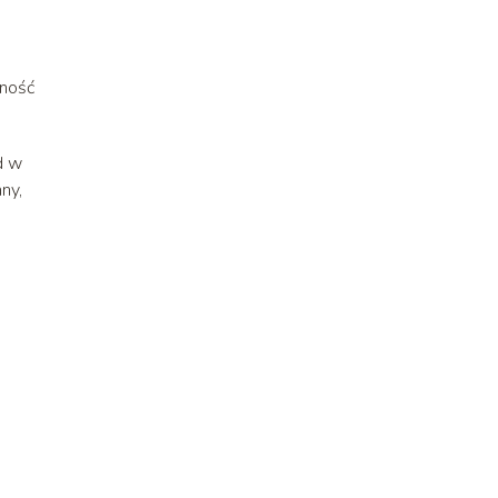
nność
d w
ny,