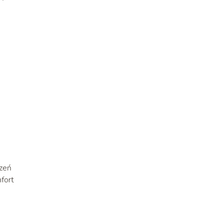
,
czeń
fort