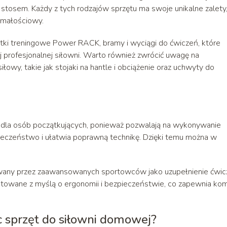
 stosem. Każdy z tych rodzajów sprzętu ma swoje unikalne zalety
ymałościowy.
latki treningowe Power RACK, bramy i wyciągi do ćwiczeń, które
profesjonalnej siłowni. Warto również zwrócić uwagę na
łowy, takie jak stojaki na hantle i obciążenie oraz uchwyty do
dla osób początkujących, ponieważ pozwalają na wykonywanie
eczeństwo i ułatwia poprawną technikę. Dzięki temu można w
tywany przez zaawansowanych sportowców jako uzupełnienie ćwi
ktowane z myślą o ergonomii i bezpieczeństwie, co zapewnia kom
c sprzęt do siłowni domowej?