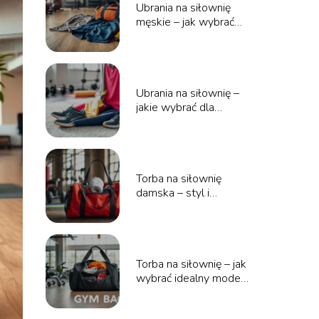
Ubrania na siłownię
męskie – jak wybrać
najlepsze?
Ubrania na siłownię –
jakie wybrać dla
maksymalnej wygody?
Torba na siłownię
damska – styl i
funkcjonalność w
jednym!
Torba na siłownię – jak
wybrać idealny model
dla siebie?