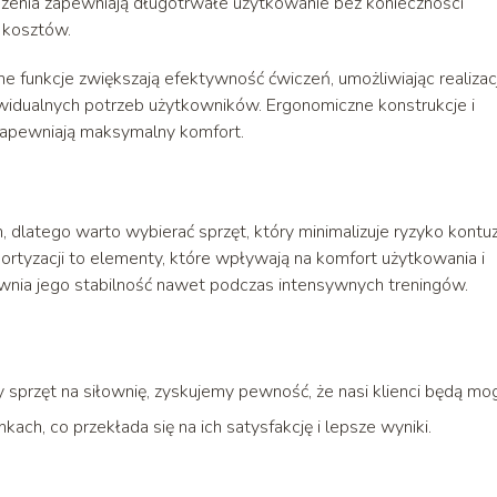
dzenia zapewniają długotrwałe użytkowanie bez konieczności
 kosztów.
 funkcje zwiększają efektywność ćwiczeń, umożliwiając realizac
dualnych potrzeb użytkowników. Ergonomiczne konstrukcje i
i zapewniają maksymalny komfort.
dlatego warto wybierać sprzęt, który minimalizuje ryzyko kontuzj
rtyzacji to elementy, które wpływają na komfort użytkowania i
wnia jego stabilność nawet podczas intensywnych treningów.
 sprzęt na siłownię, zyskujemy pewność, że nasi klienci będą mog
ch, co przekłada się na ich satysfakcję i lepsze wyniki.