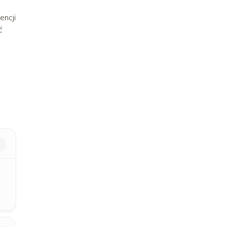
encji
ć