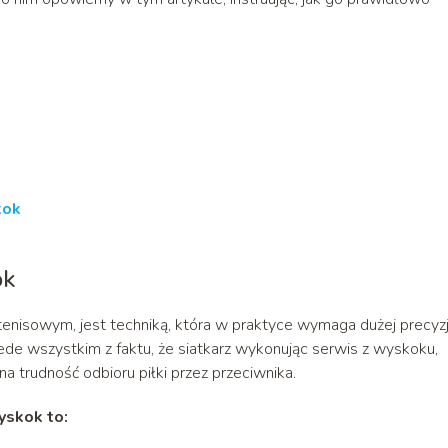
kok
ok
nisowym, jest techniką, która w praktyce wymaga dużej precyzji
zede wszystkim z faktu, że siatkarz wykonując serwis z wyskoku,
 trudność odbioru piłki przez przeciwnika.
skok to: