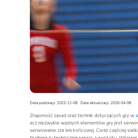
Data publikacji: 2023-12-08
Data aktualizacji: 2026-04-08
Znajomość zasad oraz technik dotyczących gry w
acz niezwykle ważnych elementów gry jest serwowa
serwowanie zza linii końcowej. Coraz częściej siatk
trudniejszy technicznie serwis z wyskoku. Właśnie