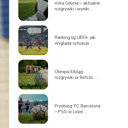
Arka Gdynia – aktualne
rozgrywki i wyniki
meczów
Ranking lig UEFA: jak
wygląda sytuacja
polskich drużyn?
Olimpia Elbląg:
rozgrywki w Betclic 3
Liga – co warto
wiedzieć?
Przebieg: FC Barcelona
– PSG w Lidze
Mistrzów