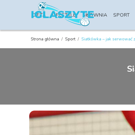
DIETA
LIFESTYLE
SIŁOWNIA
SPORT
Strona główna
/
Sport
/
Siatkówka – jak serwować 
S