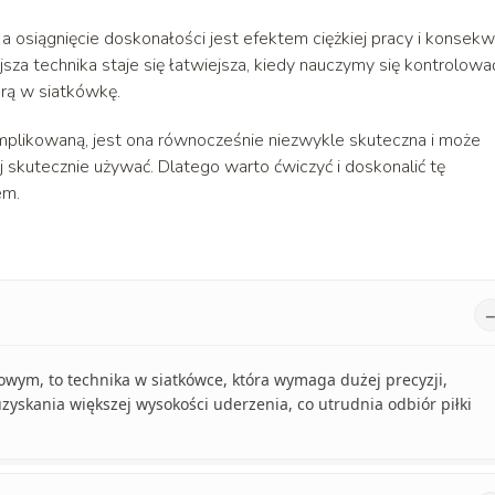
a osiągnięcie doskonałości jest efektem ciężkiej pracy i konsekw
jsza technika staje się łatwiejsza, kiedy nauczymy się kontrolowa
grą w siatkówkę.
plikowaną, jest ona równocześnie niezwykle skuteczna i może
ej skutecznie używać. Dlatego warto ćwiczyć i doskonalić tę
em.
wym, to technika w siatkówce, która wymaga dużej precyzji,
uzyskania większej wysokości uderzenia, co utrudnia odbiór piłki