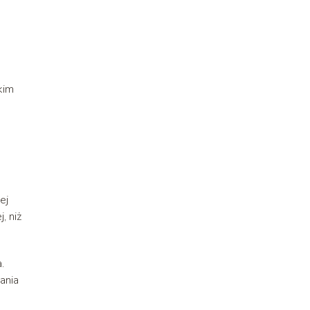
kim
ej
, niż
.
ania