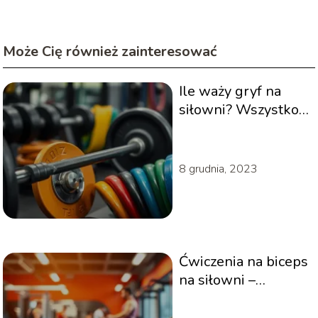
Może Cię również zainteresować
Ile waży gryf na
siłowni? Wszystko,
co musisz wiedzieć
8 grudnia, 2023
Ćwiczenia na biceps
na siłowni –
najlepsze metody
na efektywny