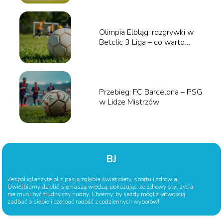
Olimpia Elbląg: rozgrywki w
Betclic 3 Liga – co warto
wiedzieć?
Przebieg: FC Barcelona – PSG
w Lidze Mistrzów
BJ
Zespół iglaszyte.pl z pasją zgłębia świat diety, sportu i zdrowia.
Uwielbiamy dzielić się naszą wiedzą, pokazując, że zdrowy styl życia
nie musi być trudny czy nudny. Chcemy, by każdy mógł z łatwością
zadbać o siebie i czerpać radość z codziennych wyborów!