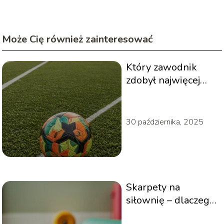
Może Cię również zainteresować
Który zawodnik
zdobył najwięcej
bramek w dziejach
futbolu? Rekordy i
dane statystyczne
30 października, 2025
Skarpety na
siłownię – dlaczego
warto je wybrać?