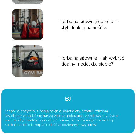
Torba na siłownię damska –
styl i funkcjonalność w
jednym!
Torba na siłownię – jak wybrać
idealny model dla siebie?
BJ
Zespół iglaszyte.pl z pasją zgłębia świat diety, sportu i zdrowia.
Uwielbiamy dzielić się naszą wiedzą, pokazując, że zdrowy styl życia
nie musi być trudny czy nudny. Chcemy, by każdy mógł z łatwością
zadbać o siebie i czerpać radość z codziennych wyborów!