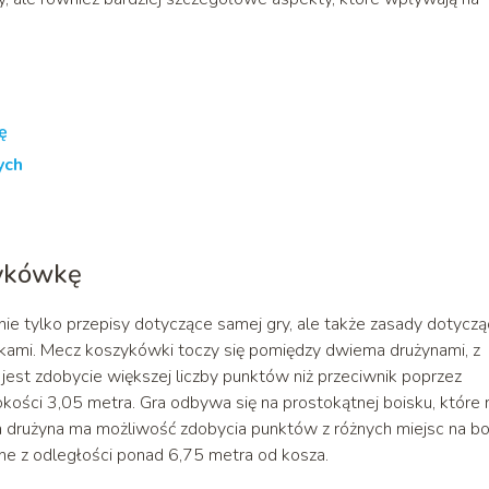
ę
ych
ykówkę
 tylko przepisy dotyczące samej gry, ale także zasady dotycz
nikami. Mecz koszykówki toczy się pomiędzy dwiema drużynami, z
y jest zdobycie większej liczby punktów niż przeciwnik poprzez
sokości 3,05 metra. Gra odbywa się na prostokątnej boisku, które
drużyna ma możliwość zdobycia punktów z różnych miejsc na bo
ne z odległości ponad 6,75 metra od kosza.