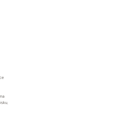
ące
 ma
isku,