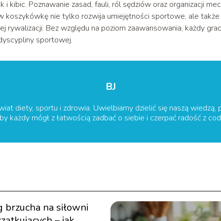
 i kibic. Poznawanie zasad, fauli, ról sędziów oraz organizacji me
w koszykówkę nie tylko rozwija umiejętności sportowe, ale także
ej rywalizacji. Bez względu na poziom zaawansowania, każdy gra
 dyscypliny sportowej.
BJ
wiat diety, sportu i zdrowia. Uwielbiamy dzielić się naszą wiedzą, 
 by każdy mógł z łatwością zadbać o siebie i czerpać radość z c
g brzucha na siłowni
zątkujących – jak