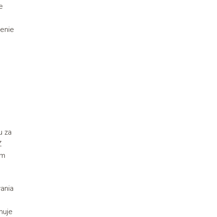
e
zenie
u za
Z
ym
ania
muje