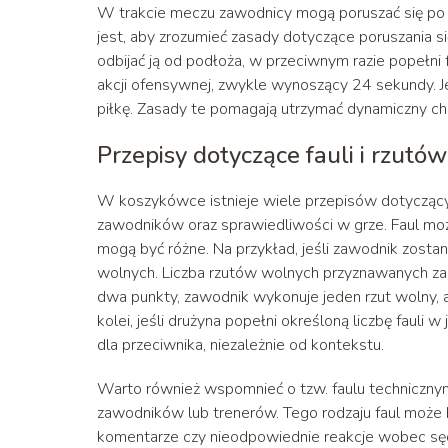
W trakcie meczu zawodnicy mogą poruszać się po b
jest, aby zrozumieć zasady dotyczące poruszania się
odbijać ją od podłoża, w przeciwnym razie popełni
akcji ofensywnej, zwykle wynoszący 24 sekundy. Jeś
piłkę. Zasady te pomagają utrzymać dynamiczny char
Przepisy dotyczące fauli i rzutó
W koszykówce istnieje wiele przepisów dotyczącyc
zawodników oraz sprawiedliwości w grze. Faul może
mogą być różne. Na przykład, jeśli zawodnik zost
wolnych. Liczba rzutów wolnych przyznawanych za fa
dwa punkty, zawodnik wykonuje jeden rzut wolny, a
kolei, jeśli drużyna popełni określoną liczbę fauli
dla przeciwnika, niezależnie od kontekstu.
Warto również wspomnieć o tzw. faulu technicznym,
zawodników lub trenerów. Tego rodzaju faul może 
komentarze czy nieodpowiednie reakcje wobec sęd