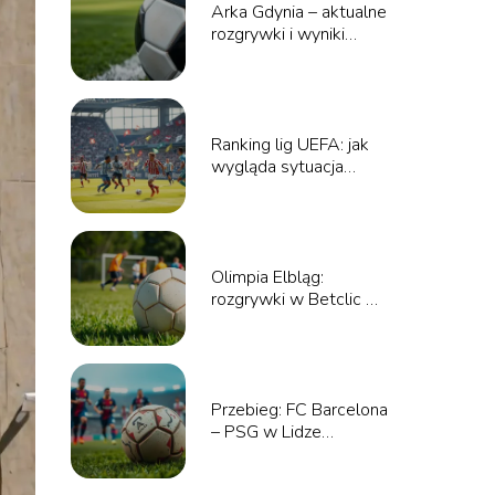
Arka Gdynia – aktualne
rozgrywki i wyniki
meczów
Ranking lig UEFA: jak
wygląda sytuacja
polskich drużyn?
Olimpia Elbląg:
rozgrywki w Betclic 3
Liga – co warto
wiedzieć?
Przebieg: FC Barcelona
– PSG w Lidze
Mistrzów