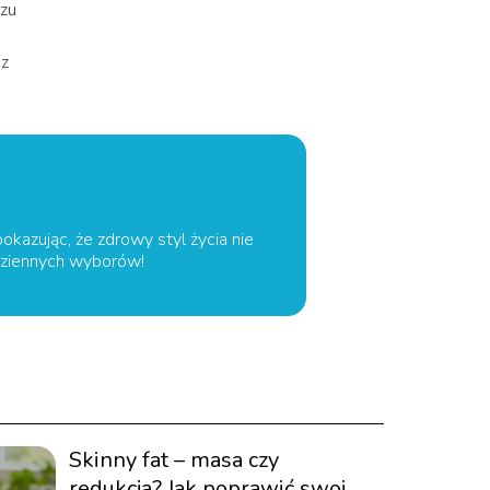
czu
cz
pokazując, że zdrowy styl życia nie
odziennych wyborów!
Skinny fat – masa czy
redukcja? Jak poprawić swoją