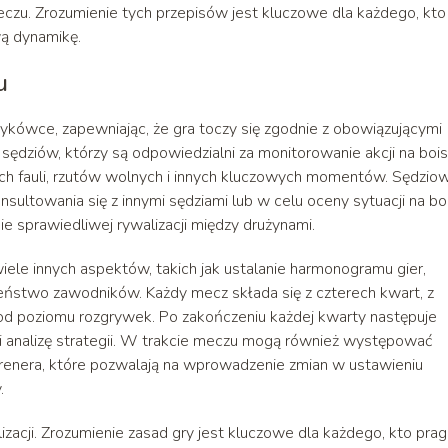
czu. Zrozumienie tych przepisów jest kluczowe dla każdego, kto
ą dynamikę.
u
kówce, zapewniając, że gra toczy się zgodnie z obowiązującymi
ędziów, którzy są odpowiedzialni za monitorowanie akcji na boi
h fauli, rzutów wolnych i innych kluczowych momentów. Sędzio
ultowania się z innymi sędziami lub w celu oceny sytuacji na bo
ie sprawiedliwej rywalizacji między drużynami.
ele innych aspektów, takich jak ustalanie harmonogramu gier,
eństwo zawodników. Każdy mecz składa się z czterech kwart, z
 od poziomu rozgrywek. Po zakończeniu każdej kwarty następuje
i analizę strategii. W trakcie meczu mogą również występować
trenera, które pozwalają na wprowadzenie zmian w ustawieniu
.
izacji. Zrozumienie zasad gry jest kluczowe dla każdego, kto prag