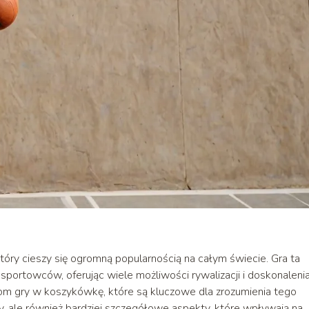
óry cieszy się ogromną popularnością na całym świecie. Gra ta
 sportowców, oferując wiele możliwości rywalizacji i doskonaleni
dom gry w koszykówkę, które są kluczowe dla zrozumienia tego
, ale również bardziej szczegółowe aspekty, które wpływają na