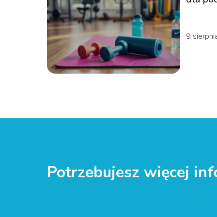
zacząć
9 sierpni
Potrzebujesz więcej inf