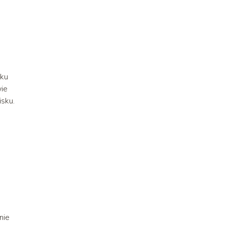
sku
wie
isku.
nie