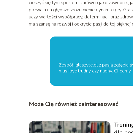
cieszyć się tym sportem, zarówno jako zawodnik, jak
pozwala na głębsze zrozumienie dynamiki gry. Gra 
uczy wartości współpracy, determinacji oraz zdrow
ma szansę na rozwój i odkrycie pasji do tej pięknej
Zespół iglaszyte.pl z pasją zgłębia ś
musi być trudny czy nudny. Chcemy,
Może Cię również zainteresować
Trenin
dla poc