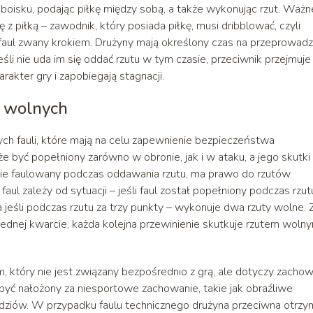
oisku, podając piłkę między sobą, a także wykonując rzut. Ważn
 z piłką – zawodnik, który posiada piłkę, musi dribblować, czyli
 faul zwany krokiem. Drużyny mają określony czas na przeprowad
li nie uda im się oddać rzutu w tym czasie, przeciwnik przejmuje
akter gry i zapobiegają stagnacji.
w wolnych
h fauli, które mają na celu zapewnienie bezpieczeństwa
 być popełniony zarówno w obronie, jak i w ataku, a jego skutki
anie faulowany podczas oddawania rzutu, ma prawo do rzutów
ul zależy od sytuacji – jeśli faul został popełniony podczas rzut
 jeśli podczas rzutu za trzy punkty – wykonuje dwa rzuty wolne. 
 w jednej kwarcie, każda kolejna przewinienie skutkuje rzutem woln
 który nie jest związany bezpośrednio z grą, ale dotyczy zachow
być nałożony za niesportowe zachowanie, takie jak obraźliwe
ziów. W przypadku faulu technicznego drużyna przeciwna otrzy