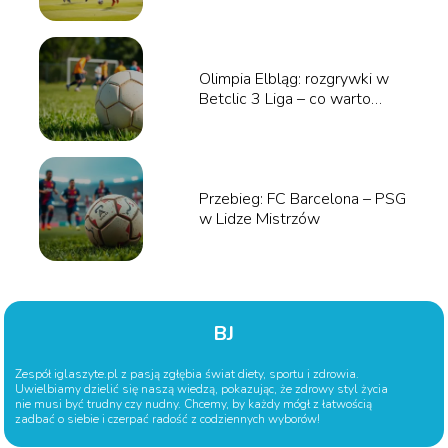
Olimpia Elbląg: rozgrywki w
Betclic 3 Liga – co warto
wiedzieć?
Przebieg: FC Barcelona – PSG
w Lidze Mistrzów
BJ
Zespół iglaszyte.pl z pasją zgłębia świat diety, sportu i zdrowia.
Uwielbiamy dzielić się naszą wiedzą, pokazując, że zdrowy styl życia
nie musi być trudny czy nudny. Chcemy, by każdy mógł z łatwością
zadbać o siebie i czerpać radość z codziennych wyborów!