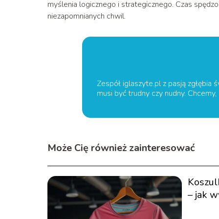
myślenia logicznego i strategicznego. Czas spędzon
niezapomnianych chwil.
Zespół iglaszyte.pl z pasją zgłębia ś
musi być trudny czy nudny. Chcemy,
Może Cię również zainteresować
Koszul
– jak w