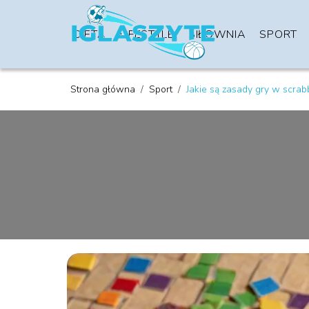
DIETA
LIFESTYLE
SIŁOWNIA
SPORT
Strona główna
/
Sport
/
Jakie są zasady gry w scrab