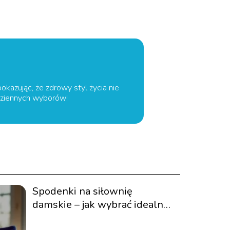
pokazując, że zdrowy styl życia nie
odziennych wyborów!
Spodenki na siłownię
damskie – jak wybrać idealny
model?