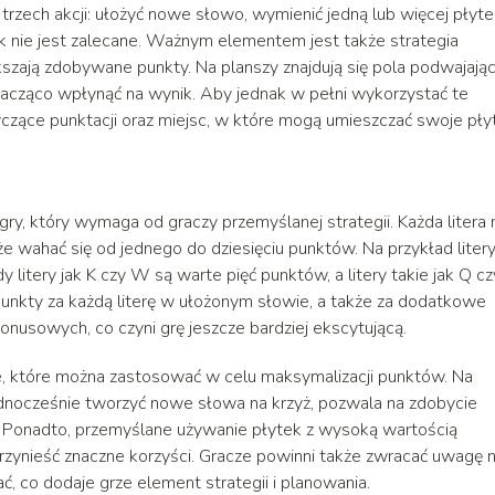
trzech akcji: ułożyć nowe słowo, wymienić jedną lub więcej płyte
k nie jest zalecane. Ważnym elementem jest także strategia
zają zdobywane punkty. Na planszy znajdują się pola podwajając
znacząco wpłynąć na wynik. Aby jednak w pełni wykorzystać te
zące punktacji oraz miejsc, w które mogą umieszczać swoje płyt
y, który wymaga od graczy przemyślanej strategii. Każda litera
 wahać się od jednego do dziesięciu punktów. Na przykład liter
dy litery jak K czy W są warte pięć punktów, a litery takie jak Q c
unkty za każdą literę w ułożonym słowie, a także za dodatkowe
bonusowych, co czyni grę jeszcze bardziej ekscytującą.
ie, które można zastosować w celu maksymalizacji punktów. Na
ednocześnie tworzyć nowe słowa na krzyż, pozwala na zdobycie
Ponadto, przemyślane używanie płytek z wysoką wartością
ynieść znaczne korzyści. Gracze powinni także zwracać uwagę n
dać, co dodaje grze element strategii i planowania.