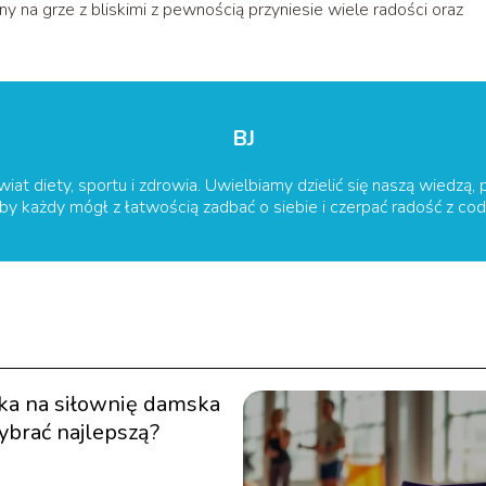
y na grze z bliskimi z pewnością przyniesie wiele radości oraz
BJ
wiat diety, sportu i zdrowia. Uwielbiamy dzielić się naszą wiedzą, 
 by każdy mógł z łatwością zadbać o siebie i czerpać radość z c
ka na siłownię damska
ybrać najlepszą?