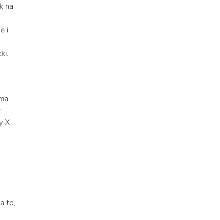
k na
e i
ki.
 ma
y
zy X
a to,