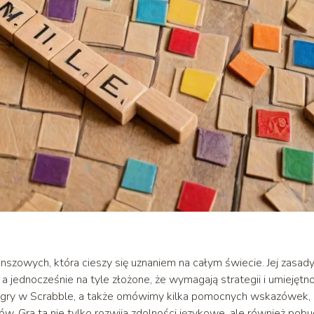
lanszowych, która cieszy się uznaniem na całym świecie. Jej zasad
a jednocześnie na tyle złożone, że wymagają strategii i umiejętno
m gry w Scrabble, a także omówimy kilka pomocnych wskazówek,
 Gra ta nie tylko rozwija zdolności językowe, ale również pob