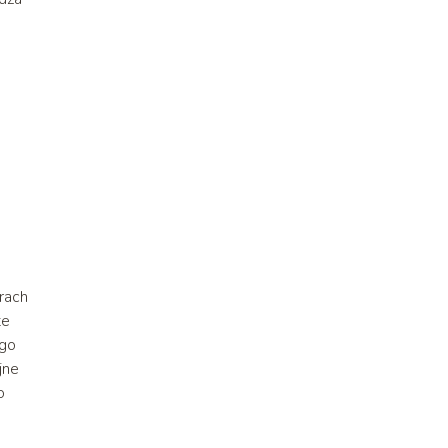
rach
te
ego
jne
o