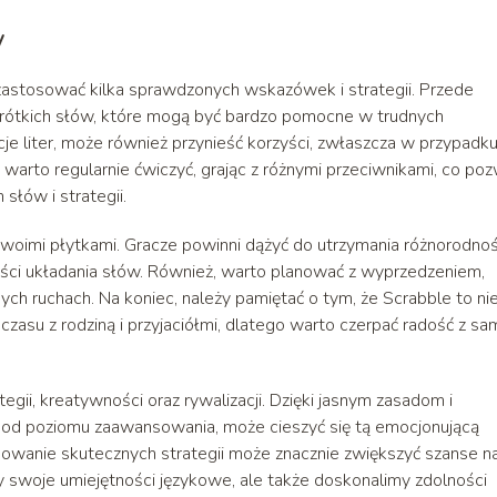
y
zastosować kilka sprawdzonych wskazówek i strategii. Przede
 krótkich słów, które mogą być bardzo pomocne w trudnych
acje liter, może również przynieść korzyści, zwłaszcza w przypadk
o, warto regularnie ćwiczyć, grając z różnymi przeciwnikami, co poz
słów i strategii.
 swoimi płytkami. Gracze powinni dążyć do utrzymania różnorodnoś
ści układania słów. Również, warto planować z wyprzedzeniem,
jnych ruchach. Na koniec, należy pamiętać o tym, że Scrabble to ni
czasu z rodziną i przyjaciółmi, dlatego warto czerpać radość z sa
egii, kreatywności oraz rywalizacji. Dzięki jasnym zasadom i
ie od poziomu zaawansowania, może cieszyć się tą emocjonującą
osowanie skutecznych strategii może znacznie zwiększyć szanse n
y swoje umiejętności językowe, ale także doskonalimy zdolności