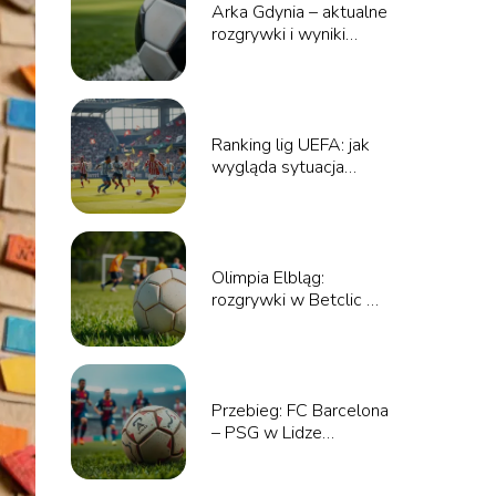
Arka Gdynia – aktualne
rozgrywki i wyniki
meczów
Ranking lig UEFA: jak
wygląda sytuacja
polskich drużyn?
Olimpia Elbląg:
rozgrywki w Betclic 3
Liga – co warto
wiedzieć?
Przebieg: FC Barcelona
– PSG w Lidze
Mistrzów