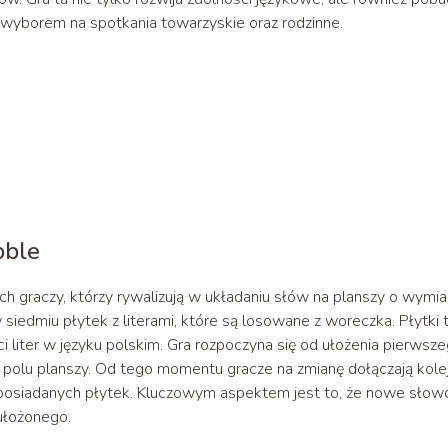
ym wyborem na spotkania towarzyskie oraz rodzinne.
bble
h graczy, którzy rywalizują w układaniu słów na planszy o wymia
iedmiu płytek z literami, które są losowane z woreczka. Płytki 
i liter w języku polskim. Gra rozpoczyna się od ułożenia pierwsz
polu planszy. Od tego momentu gracze na zmianę dołączają kole
 z posiadanych płytek. Kluczowym aspektem jest to, że nowe słow
 ułożonego.