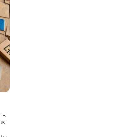
y są
ści.
udza