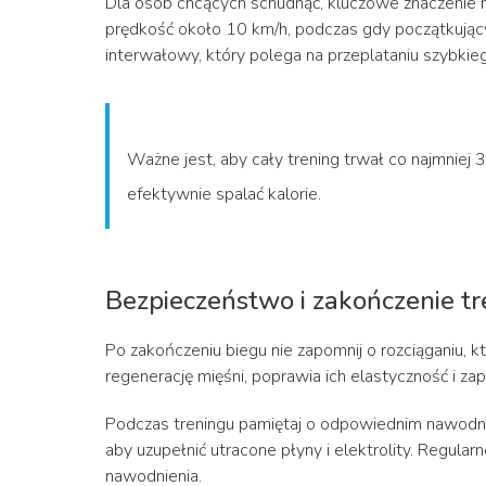
Dla osób chcących schudnąć, kluczowe znaczenie
prędkość około 10 km/h, podczas gdy początkując
interwałowy, który polega na przeplataniu szybki
Ważne jest, aby cały trening trwał co najmniej
efektywnie spalać kalorie.
Bezpieczeństwo i zakończenie t
Po zakończeniu biegu nie zapomnij o rozciąganiu, k
regenerację mięśni, poprawia ich elastyczność i za
Podczas treningu pamiętaj o odpowiednim nawodnien
aby uzupełnić utracone płyny i elektrolity. Regul
nawodnienia.