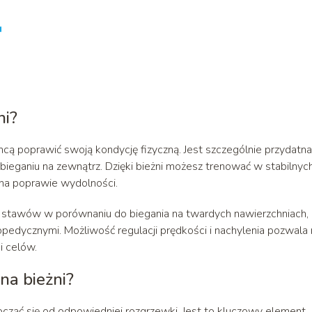
u
ni?
chcą poprawić swoją kondycję fizyczną. Jest szczególnie przydatn
bieganiu na zewnątrz. Dzięki bieżni możesz trenować w stabilnych
 na poprawie wydolności.
dla stawów w porównaniu do biegania na twardych nawierzchniach,
pedycznymi. Możliwość regulacji prędkości i nachylenia pozwala 
i celów.
na bieżni?
cząć się od odpowiedniej rozgrzewki. Jest to kluczowy element,