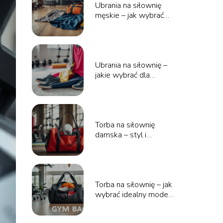
Ubrania na siłownię
męskie – jak wybrać
najlepsze?
Ubrania na siłownię –
jakie wybrać dla
maksymalnej wygody?
Torba na siłownię
damska – styl i
funkcjonalność w
jednym!
Torba na siłownię – jak
wybrać idealny model
dla siebie?