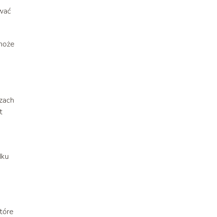
ować
omoże
zach
t
dku
tóre