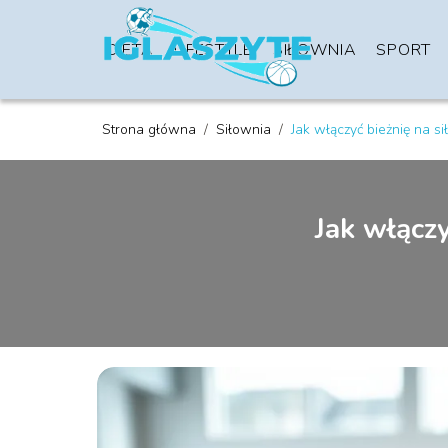
DIETA
LIFESTYLE
SIŁOWNIA
SPORT
Strona główna
/
Siłownia
/
Jak włączyć bieżnię na s
Jak włącz