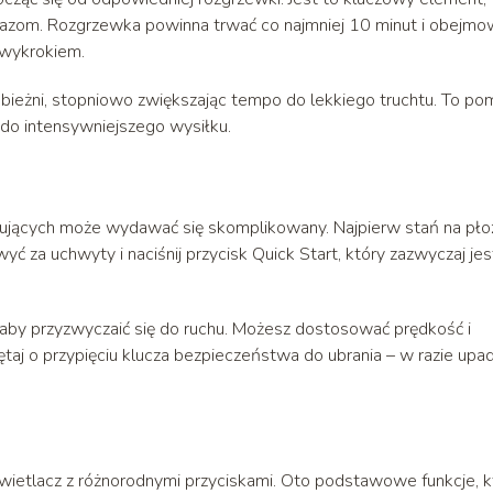
urazom. Rozgrzewka powinna trwać co najmniej 10 minut i obejm
z wykrokiem.
bieżni, stopniowo zwiększając tempo do lekkiego truchtu. To p
do intensywniejszego wysiłku.
tkujących może wydawać się skomplikowany. Najpierw stań na pło
ć za uchwyty i naciśnij przycisk Quick Start, który zazwyczaj jes
i, aby przyzwyczaić się do ruchu. Możesz dostosować prędkość i
taj o przypięciu klucza bezpieczeństwa do ubrania – w razie upa
wietlacz z różnorodnymi przyciskami. Oto podstawowe funkcje, k