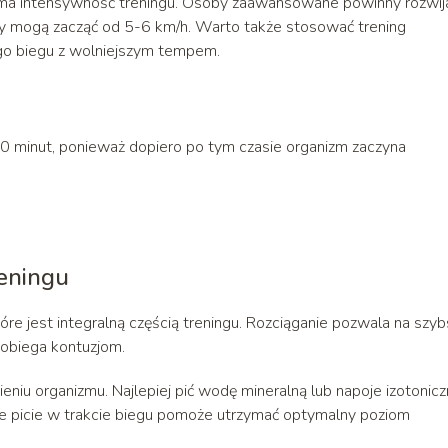
 ma intensywność treningu. Osoby zaawansowane powinny rozwij
y mogą zacząć od 5-6 km/h. Warto także stosować trening
ego biegu z wolniejszym tempem.
 30 minut, ponieważ dopiero po tym czasie organizm zaczyna
reningu
tóre jest integralną częścią treningu. Rozciąganie pozwala na szy
pobiega kontuzjom.
iu organizmu. Najlepiej pić wodę mineralną lub napoje izotonicz
arne picie w trakcie biegu pomoże utrzymać optymalny poziom