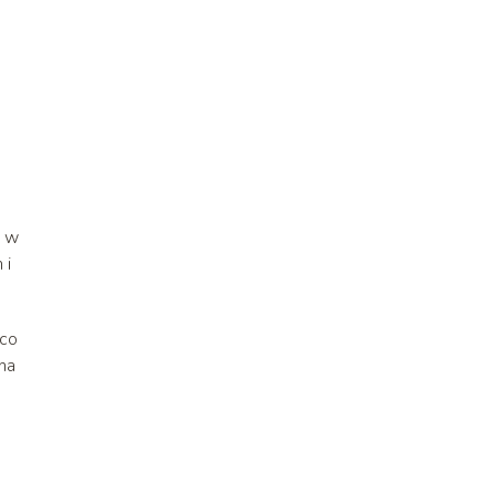
a w
 i
 co
na