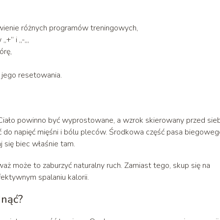
awienie różnych programów treningowych,
+” i „-„,
órę,
 jego resetowania.
Ciało powinno być wyprostowane, a wzrok skierowany przed sieb
ić do napięć mięśni i bólu pleców. Środkowa część pasa biegoweg
 się biec właśnie tam.
aż może to zaburzyć naturalny ruch. Zamiast tego, skup się na
ektywnym spalaniu kalorii.
dnąć?