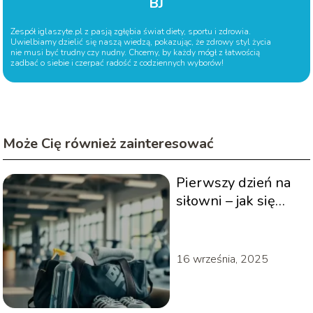
BJ
Zespół iglaszyte.pl z pasją zgłębia świat diety, sportu i zdrowia.
Uwielbiamy dzielić się naszą wiedzą, pokazując, że zdrowy styl życia
nie musi być trudny czy nudny. Chcemy, by każdy mógł z łatwością
zadbać o siebie i czerpać radość z codziennych wyborów!
Może Cię również zainteresować
Pierwszy dzień na
siłowni – jak się
przygotować do
treningu?
16 września, 2025