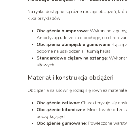
Na rynku dostępne są różne rodzaje obciążeń, kt
kilka przykładów:
Obciążenia bumperowe
: Wykonane z gumy, 
Amortyzują uderzenia o podłogę, co chroni zaró
Obciążenia olimpijskie gumowane
: Łączą 
odporne na uszkodzenia i tłumią hałas.
Standardowe ciężary na sztangę
: Wykonan
siłowych.
Materiał i konstrukcja obciążeń
Obciążenia na siłownię różnią się również materiał
Obciążenie żeliwne
: Charakteryzuje się dos
Obciążenie bitumiczne
: Mniej trwałe od żel
początkujących.
Obciążenie gumowane
: Powleczone warstw