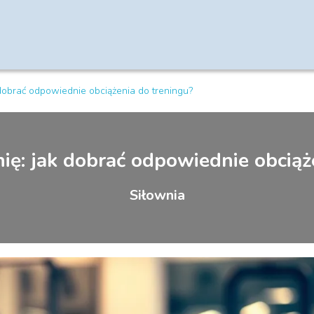
 dobrać odpowiednie obciążenia do treningu?
nię: jak dobrać odpowiednie obciąż
Siłownia