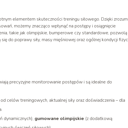
otnym elementem skuteczności treningu siłowego. Dzięki zrozum
osowań, możemy znacząco wpłynąć na postępy i osiągnięcie
ia, takie jak olimpijskie, bumperowe czy standardowe, pozwolą
 się do poprawy siły, masy mięśniowej oraz ogólnej kondycji fizyc
wiają precyzyjne monitorowanie postępów i są idealne do
od celów treningowych, aktualnej siły oraz doświadczenia – dla
a.
ń dynamicznych),
gumowane olimpijskie
(z dodatkową
cyjnych ćwiczeń siłowych).