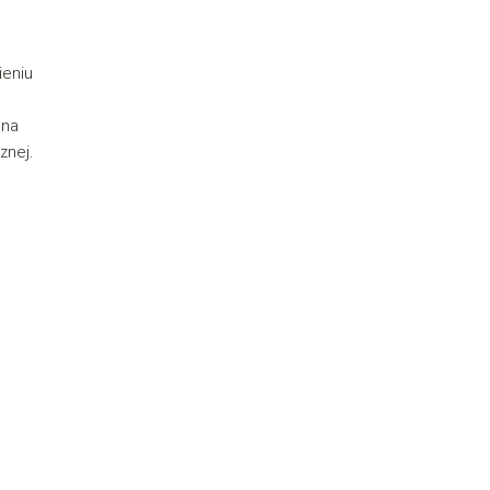
ieniu
 na
znej.