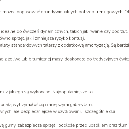
óre można dopasować do indywidualnych potrzeb treningowych. O
idealne do ćwiczeń dynamicznych, takich jak rwanie czy podrzut.
wno sprzęt, jak i zmniejsza ryzyko kontuzji.
zalety standardowych talerzy z dodatkową amortyzacją. Są bardzi
e z żeliwa lub bitumicznej masy, doskonałe do tradycyjnych ćwi
em, z jakiego są wykonane. Najpopularniejsze to:
konałą wytrzymałością i mniejszymi gabarytami.
iwnych, ale bezpieczniejsze w użytkowaniu, szczególnie dla
ą gumy, zabezpiecza sprzęt i podłoże przed upadkiem oraz tłumi