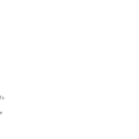
To
je