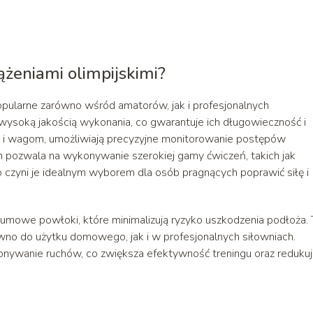
żeniami olimpijskimi?
popularne zarówno wśród amatorów, jak i profesjonalnych
wysoką jakością wykonania, co gwarantuje ich długowieczność i
 i wagom, umożliwiają precyzyjne monitorowanie postępów
h pozwala na wykonywanie szerokiej gamy ćwiczeń, takich jak
o czyni je idealnym wyborem dla osób pragnących poprawić siłę i
umowe powłoki, które minimalizują ryzyko uszkodzenia podłoża. 
no do użytku domowego, jak i w profesjonalnych siłowniach.
onywanie ruchów, co zwiększa efektywność treningu oraz reduku