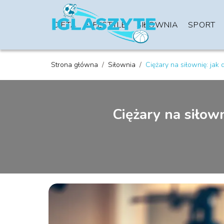
DIETA
LIFESTYLE
SIŁOWNIA
SPORT
Strona główna
/
Siłownia
/
Ciężary na siłownię: jak
Ciężary na siłow