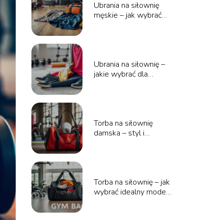
Ubrania na siłownię
męskie – jak wybrać
najlepsze?
Ubrania na siłownię –
jakie wybrać dla
maksymalnej wygody?
Torba na siłownię
damska – styl i
funkcjonalność w
jednym!
Torba na siłownię – jak
wybrać idealny model
dla siebie?