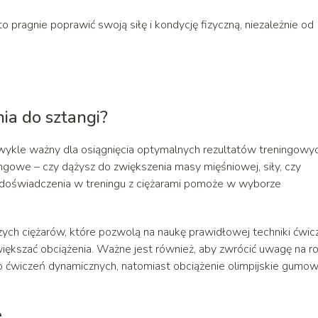
to pragnie poprawić swoją siłę i kondycję fizyczną, niezależnie od
ia do sztangi?
wykle ważny dla osiągnięcia optymalnych rezultatów treningowyc
ngowe – czy dążysz do zwiększenia masy mięśniowej, siły, czy
z doświadczenia w treningu z ciężarami pomoże w wyborze
szych ciężarów, które pozwolą na naukę prawidłowej techniki ćwic
ększać obciążenia. Ważne jest również, aby zwrócić uwagę na ro
o ćwiczeń dynamicznych, natomiast obciążenie olimpijskie gumo
e