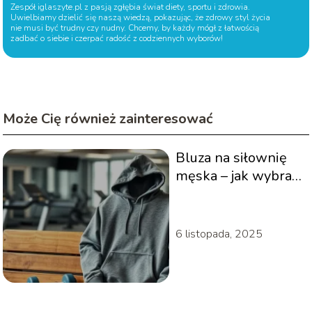
Zespół iglaszyte.pl z pasją zgłębia świat diety, sportu i zdrowia.
Uwielbiamy dzielić się naszą wiedzą, pokazując, że zdrowy styl życia
nie musi być trudny czy nudny. Chcemy, by każdy mógł z łatwością
zadbać o siebie i czerpać radość z codziennych wyborów!
Może Cię również zainteresować
Bluza na siłownię
męska – jak wybrać
najlepszy model?
6 listopada, 2025