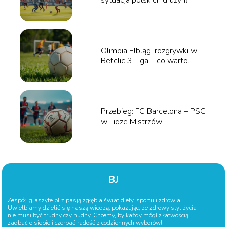
sytuacja polskich drużyn?
Olimpia Elbląg: rozgrywki w
Betclic 3 Liga – co warto
wiedzieć?
Przebieg: FC Barcelona – PSG
w Lidze Mistrzów
BJ
Zespół iglaszyte.pl z pasją zgłębia świat diety, sportu i zdrowia.
Uwielbiamy dzielić się naszą wiedzą, pokazując, że zdrowy styl życia
nie musi być trudny czy nudny. Chcemy, by każdy mógł z łatwością
zadbać o siebie i czerpać radość z codziennych wyborów!