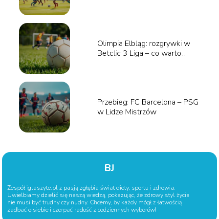
Olimpia Elbląg: rozgrywki w
Betclic 3 Liga – co warto
wiedzieć?
Przebieg: FC Barcelona – PSG
w Lidze Mistrzów
BJ
Zespół iglaszyte.pl z pasją zgłębia świat diety, sportu i zdrowia.
Uwielbiamy dzielić się naszą wiedzą, pokazując, że zdrowy styl życia
nie musi być trudny czy nudny. Chcemy, by każdy mógł z łatwością
zadbać o siebie i czerpać radość z codziennych wyborów!