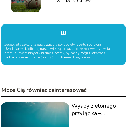
w Lidze Mistrzów
BJ
Zespół iglaszyte.pl z pasją zgłębia świat diety, sportu i zdrowia.
Uwielbiamy dzielić się naszą wiedzą, pokazując, że zdrowy styl życia
nie musi być trudny czy nudny. Chcemy, by każdy mógł z łatwością
zadbać o siebie i czerpać radość z codziennych wyborów!
Może Cię również zainteresować
Wyspy zielonego
przylądka –
nurkowanie