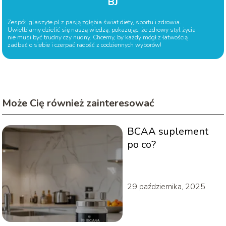
BJ
Zespół iglaszyte.pl z pasją zgłębia świat diety, sportu i zdrowia.
Uwielbiamy dzielić się naszą wiedzą, pokazując, że zdrowy styl życia
nie musi być trudny czy nudny. Chcemy, by każdy mógł z łatwością
zadbać o siebie i czerpać radość z codziennych wyborów!
Może Cię również zainteresować
BCAA suplement
po co?
29 października, 2025