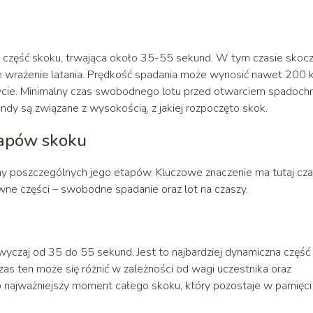
a część skoku, trwająca około 35-55 sekund. W tym czasie skoc
e wrażenie latania. Prędkość spadania może wynosić nawet 200 
życie. Minimalny czas swobodnego lotu przed otwarciem spadoch
y są związane z wysokością, z jakiej rozpoczęto skok.
tapów skoku
y poszczególnych jego etapów. Kluczowe znaczenie ma tutaj cz
ówne części – swobodne spadanie oraz lot na czaszy.
yczaj od 35 do 55 sekund. Jest to najbardziej dynamiczna część
zas ten może się różnić w zależności od wagi uczestnika oraz
 najważniejszy moment całego skoku, który pozostaje w pamięci