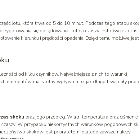
część lotu, która trwa od 5 do 10 minut. Podczas tego etapu sko
przygotowania się do lądowania. Lot na czaszy jest również cza
lowanie kierunku i prędkości opadania. Dzięki temu możliwe jest
oku
żności od kilku czynników. Najważniejsze z nich to warunki
h elementów ma istotny wpływ na to, jak długo trwa cały proce
czas skoku
oraz jego przebieg. Wiatr, temperatura oraz ciśnienie
na czaszy. W przypadku niekorzystnych warunków pogodowych sk
eczeństwo skoków jest priorytetem, dlatego zawsze należy