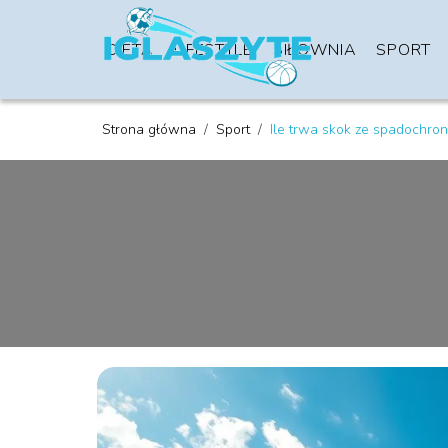
DIETA
LIFESTYLE
SIŁOWNIA
SPORT
Strona główna
/
Sport
/
Ile trwa skok ze spadochro