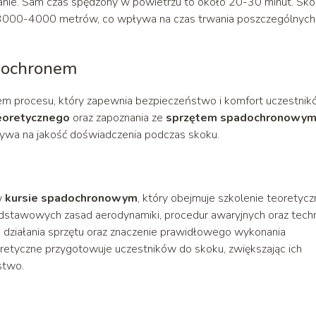
nie. Sam czas spędzony w powietrzu to około 20-30 minut. Sko
3000-4000 metrów, co wpływa na czas trwania poszczególnych 
adochronem
m procesu, który zapewnia bezpieczeństwo i komfort uczestnik
eoretycznego
oraz zapoznania ze
sprzętem spadochronowy
ywa na jakość doświadczenia podczas skoku.
w
kursie spadochronowym
, który obejmuje szkolenie teoretycz
podstawowych zasad aerodynamiki, procedur awaryjnych oraz tech
ie działania sprzętu oraz znaczenie prawidłowego wykonania
etyczne przygotowuje uczestników do skoku, zwiększając ich
stwo.