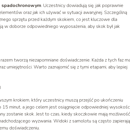
m spadochronowym
. Uczestnicy dowiadują się, jak poprawnie
 elementów oraz jak ich używać w sytuacji awaryjnej. Szczególną
znego sprzętu przed każdym skokiem, co jest kluczowe dla
ją w doborze odpowiedniego wyposażenia, aby skok był jak
e razem tworzą niezapomniane doświadczenie. Każda z tych faz m
z umiejętności. Warto zaznajomić się z tymi etapami, aby lepiej
u
wszym krokiem, który uczestnicy muszą przejść po ukończeniu
15 minut, a jego celem jest osiągnięcie odpowiedniej wysokości
y zostanie skok. Jest to czas, kiedy skoczkowie mają możliwość
 nadchodzącego wyzwania. Widoki z samolotu są często zapieraj
łemu doświadczeniu.