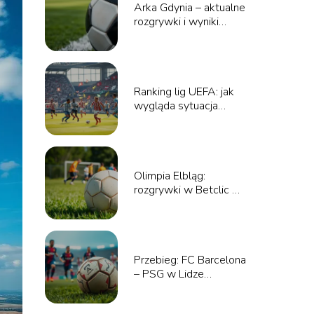
Arka Gdynia – aktualne
rozgrywki i wyniki
meczów
Ranking lig UEFA: jak
wygląda sytuacja
polskich drużyn?
Olimpia Elbląg:
rozgrywki w Betclic 3
Liga – co warto
wiedzieć?
Przebieg: FC Barcelona
– PSG w Lidze
Mistrzów