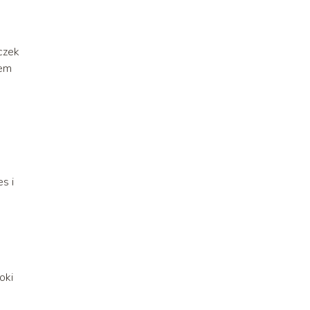
czek
sem
s i
oki