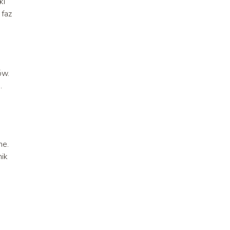
ki
faz
ów.
m
.
ne.
nik