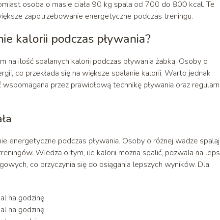
miast osoba o masie ciała 90 kg spala od 700 do 800 kcal. Te
 większe zapotrzebowanie energetyczne podczas treningu.
ie kalorii podczas pływania?
 na ilość spalanych kalorii podczas pływania żabką. Osoby o
rgii, co przekłada się na większe spalanie kalorii. Warto jednak
yć wspomagana przez prawidłową technikę pływania oraz regular
ała
ie energetyczne podczas pływania. Osoby o różnej wadze spalaj
u treningów. Wiedza o tym, ile kalorii można spalić, pozwala na lep
ngowych, co przyczynia się do osiągania lepszych wyników. Dla
l na godzinę.
l na godzinę.