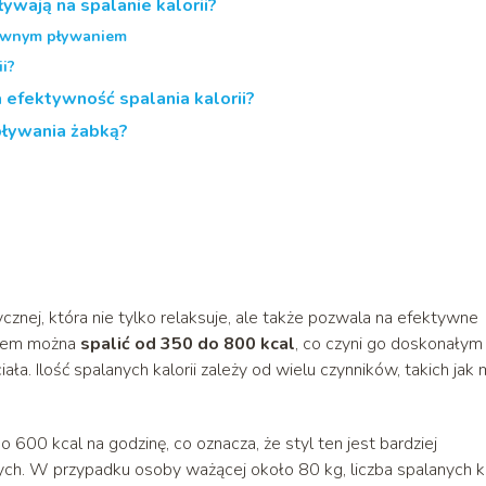
ywają na spalanie kalorii?
sywnym pływaniem
ii?
 efektywność spalania kalorii?
pływania żabką?
znej, która nie tylko relaksuje, ale także pozwala na efektywne
tylem można
spalić od 350 do 800 kcal
, co czyni go doskonałym
. Ilość spalanych kalorii zależy od wielu czynników, takich jak
00 kcal na godzinę, co oznacza, że styl ten jest bardziej
ch. W przypadku osoby ważącej około 80 kg, liczba spalanych ka