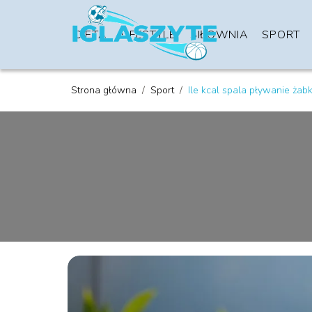
DIETA
LIFESTYLE
SIŁOWNIA
SPORT
Strona główna
/
Sport
/
Ile kcal spala pływanie żab