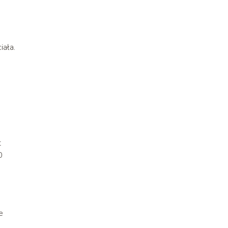
iała.
t
0
e