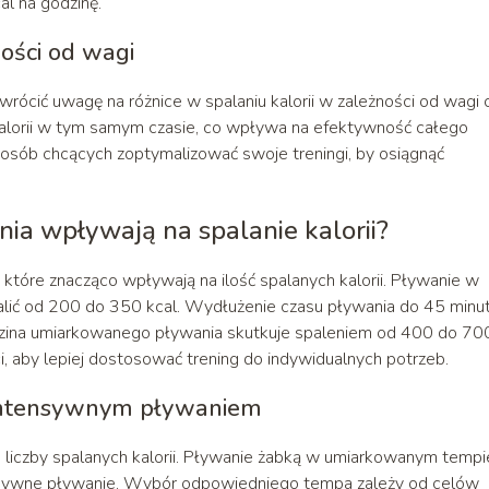
l na godzinę.
ności od wagi
ócić uwagę na różnice w spalaniu kalorii w zależności od wagi c
kalorii w tym samym czasie, co wpływa na efektywność całego
 osób chcących zoptymalizować swoje treningi, by osiągnąć
ia wpływają na spalanie kalorii?
 które znacząco wpływają na ilość spalanych kalorii. Pływanie w
lić od 200 do 350 kcal. Wydłużenie czasu pływania do 45 minu
dzina umiarkowanego pływania skutkuje spaleniem od 400 do 70
, aby lepiej dostosować trening do indywidualnych potrzeb.
intensywnym pływaniem
 liczby spalanych kalorii. Pływanie żabką w umiarkowanym tempi
intensywne pływanie. Wybór odpowiedniego tempa zależy od celów