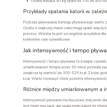
Osoba ważąca 90 kg spala od 700 do 800 kca
Przykłady spalania kalorii w zależ
Podczas planowania treningu pływackiego warto zwr
Osoby o większej masie ciała mogą spalić więcej 
procesu. Wiedza ta jest szczególnie przydatna dla
konkretne cele sylwetkowe.
Jak intensywność i tempo pływan
Intensywność i tempo pływania to kolejne czynniki,
umiarkowanym tempie przez 30 minut pozwala spa
zwiększa tę wartość do 300-525 kcal. Z kolei go
kcal. Warto rozważyć różne poziomy intensywności
Różnice między umiarkowanym a 
Intensywność pływania ma kluczowe znaczenie dla
jest mniej męczące, ale spala mniej kalorii niż 