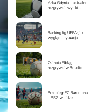
Arka Gdynia – aktualne
rozgrywki i wyniki
meczów
Ranking lig UEFA: jak
wygląda sytuacja
polskich drużyn?
Olimpia Elbląg:
rozgrywki w Betclic 3
Liga – co warto
wiedzieć?
Przebieg: FC Barcelona
– PSG w Lidze
Mistrzów