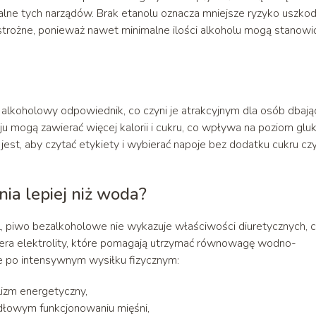
palne tych narządów. Brak etanolu oznacza mniejsze ryzyko uszko
trożne, ponieważ nawet minimalne ilości alkoholu mogą stanowi
 alkoholowy odpowiednik, co czyni je atrakcyjnym dla osób dbaj
ju mogą zawierać więcej kalorii i cukru, co wpływa na poziom glu
jest, aby czytać etykiety i wybierać napoje bez dodatku cukru cz
a lepiej niż woda?
, piwo bezalkoholowe nie wykazuje właściwości diuretycznych, 
era elektrolity, które pomagają utrzymać równowagę wodno-
ne po intensywnym wysiłku fizycznym:
izm energetyczny,
łowym funkcjonowaniu mięśni,