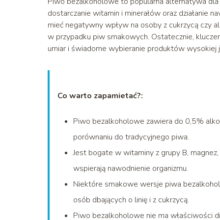
Piwo bezalkoholowe to popularna alternatywa dla t
dostarczanie witamin i minerałów oraz działanie n
mieć negatywny wpływ na osoby z cukrzycą czy al
w przypadku piw smakowych. Ostatecznie, klucze
umiar i świadome wybieranie produktów wysokiej j
Co warto zapamietać?:
Piwo bezalkoholowe zawiera do 0,5% alkoho
porównaniu do tradycyjnego piwa.
Jest bogate w witaminy z grupy B, magnez, po
wspierają nawodnienie organizmu.
Niektóre smakowe wersje piwa bezalkoholow
osób dbających o linię i z cukrzycą.
Piwo bezalkoholowe nie ma właściwości di