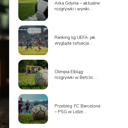
Arka Gdynia – aktualne
rozgrywki i wyniki
meczów
Ranking lig UEFA: jak
wygląda sytuacja
polskich drużyn?
Olimpia Elbląg:
rozgrywki w Betclic 3
Liga – co warto
wiedzieć?
Przebieg: FC Barcelona
– PSG w Lidze
Mistrzów