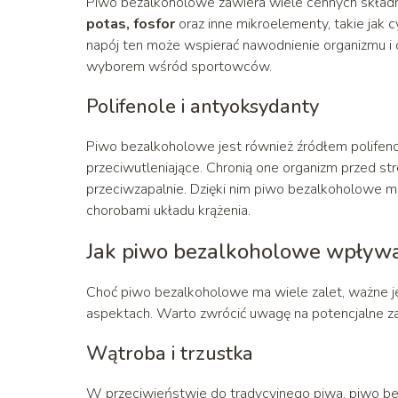
Piwo bezalkoholowe zawiera wiele cennych skład
potas, fosfor
oraz inne mikroelementy, takie jak 
napój ten może wspierać nawodnienie organizmu i 
wyborem wśród sportowców.
Polifenole i antyoksydanty
Piwo bezalkoholowe jest również źródłem polifenol
przeciwutleniające. Chronią one organizm przed s
przeciwzapalnie. Dzięki nim piwo bezalkoholowe mo
chorobami układu krążenia.
Jak piwo bezalkoholowe wpływa
Choć piwo bezalkoholowe ma wiele zalet, ważne je
aspektach. Warto zwrócić uwagę na potencjalne za
Wątroba i trzustka
W przeciwieństwie do tradycyjnego piwa, piwo b