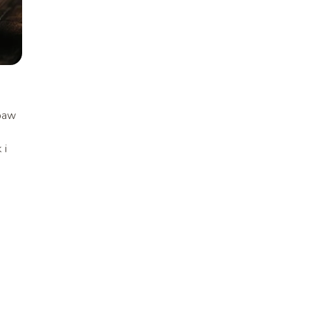
obaw
 i