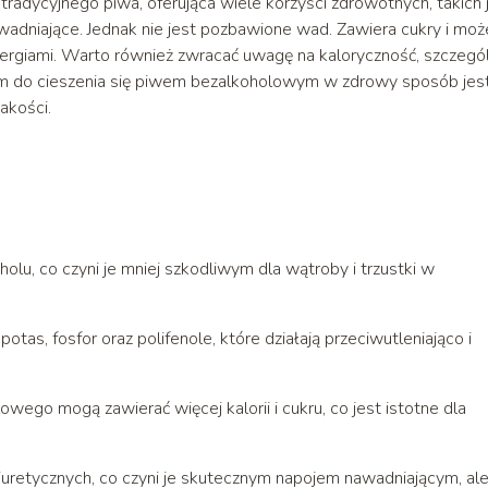
radycyjnego piwa, oferująca wiele korzyści zdrowotnych, takich 
awadniające. Jednak nie jest pozbawione wad. Zawiera cukry i moż
ergiami. Warto również zwracać uwagę na kaloryczność, szczegó
m do cieszenia się piwem bezalkoholowym w zdrowy sposób jes
akości.
lu, co czyni je mniej szkodliwym dla wątroby i trzustki w
tas, fosfor oraz polifenole, które działają przeciwutleniająco i
ego mogą zawierać więcej kalorii i cukru, co jest istotne dla
uretycznych, co czyni je skutecznym napojem nawadniającym, al