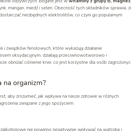
ników odżywczych. Bogate jest w
witaminy z grupy B, magnez
cynk, mangan, miedź i selen. Obecność tych składników sprawia, ż
dostarczać niezbędnych elektrolitów, co czyni go popularnym
i i związków fenolowych, które wykazują działanie
tresem oksydacyjnym, działają przeciwnowotworowo i
że obniżać ciśnienie krwi, co jest korzystne dla osób zagrożonyc
 na organizm?
st, aby zrozumieć, jak wpływa na nasze zdrowie w różnych
grożenia związane z jego spożyciem.
ezalkoholowe nie powinno negatywnie wpływać na wątrobę i