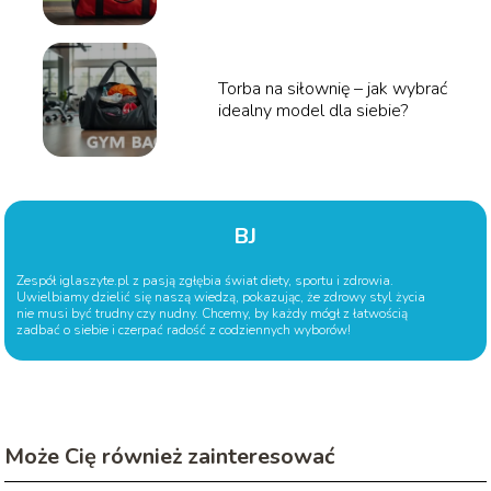
jednym!
Torba na siłownię – jak wybrać
idealny model dla siebie?
BJ
Zespół iglaszyte.pl z pasją zgłębia świat diety, sportu i zdrowia.
Uwielbiamy dzielić się naszą wiedzą, pokazując, że zdrowy styl życia
nie musi być trudny czy nudny. Chcemy, by każdy mógł z łatwością
zadbać o siebie i czerpać radość z codziennych wyborów!
Może Cię również zainteresować