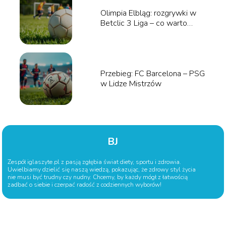
Olimpia Elbląg: rozgrywki w
Betclic 3 Liga – co warto
wiedzieć?
Przebieg: FC Barcelona – PSG
w Lidze Mistrzów
BJ
Zespół iglaszyte.pl z pasją zgłębia świat diety, sportu i zdrowia.
Uwielbiamy dzielić się naszą wiedzą, pokazując, że zdrowy styl życia
nie musi być trudny czy nudny. Chcemy, by każdy mógł z łatwością
zadbać o siebie i czerpać radość z codziennych wyborów!