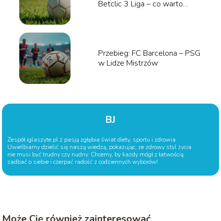
Betclic 3 Liga – co warto
wiedzieć?
Przebieg: FC Barcelona – PSG
w Lidze Mistrzów
BJ
Zespół iglaszyte.pl z pasją zgłębia świat diety, sportu i zdrowia.
Uwielbiamy dzielić się naszą wiedzą, pokazując, że zdrowy styl życia
nie musi być trudny czy nudny. Chcemy, by każdy mógł z łatwością
zadbać o siebie i czerpać radość z codziennych wyborów!
Może Cię również zainteresować