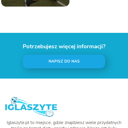
Potrzebujesz więcej informacji?
NAPISZ DO NAS
Iglaszyte.pl to miejsce, gdzie znajdziesz wiele przydatnych